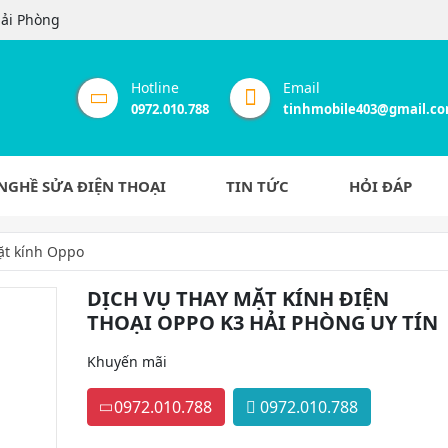
Hải Phòng
Hotline
Email
0972.010.788
tinhmobile403@gmail.c
NGHỀ SỬA ĐIỆN THOẠI
TIN TỨC
HỎI ĐÁP
ặt kính Oppo
DỊCH VỤ THAY MẶT KÍNH ĐIỆN
THOẠI OPPO K3 HẢI PHÒNG UY TÍN
Khuyến mãi
0972.010.788
0972.010.788