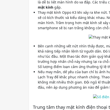
là dễ bị liệt màn hình do va đập. Các triệ
mặt kính
gấp.
Thay mặt kính Oppo K3 khi xảy ra khe nứt
sẽ có kích thước và kiểu dáng khác nhau. 
màn hình. Trầm trọng hơn mặt kính sẽ xảy 
smartphone sẽ bị rạn trắng không còn chỗ 
Bên cạnh những vết nứt nhìn thấy được, m
khả năng tiếp nhận lệnh từ người dân. Đó 
như lúc đầu. Một thao tác đơn giản quý khác
trường hợp nhấn chỗ này nhưng lại ra chỗ 
Số lượng điểm loạn cảm ứng thường tỷ lệ t
Nếu may mắn, dế yêu của bạn chỉ bị ảnh hư
Lạch Tray để khắc phục nhanh chóng. Thao
không mất nhiều thời gian. Đội ngũ kĩ thuậ
đâu, nên áp dụng phương án nào để giảm b
Trung tâm thay mặt kính điện thoại