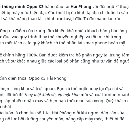
ại thông minh Oppo K3
hàng đầu tại
Hải Phòng
với đội ngũ kĩ thuậ
t bị máy móc hiện đại. Các thiết bị ép kính tại địa chỉ luôn là sản
và khả năng thao tác chính xác tuyệt đối. Từ đó mang lại trải
những ưu điểm của trung tâm khiến khá nhiều khách hàng hài lòng.
c đưa vào quy trình thay thế chuyên nghiệp và tối ưu chỉ trong
ian một tách cafe quý khách có thể nhận lại smartphone hoàn mỹ
thế chính hãng 100%. Bạn được kiểm tra bộ phận ngay tại trung tâm
hích về sự khác nhau giữa các loại bộ phận cũng như tư vấn để ngư
hiện công khai và trực quan. Bạn có thể ngồi ngay tại địa chỉ và
ợc lột bỏ để
thay mặt kính vỡ
,
ép mặt kính
mới và xuất xưởng nhan
g cấp phiếu nhận máy và hẹn bạn thời gian sửa xong. Quý khách 
i nhất.
 luôn là chọn lựa số 1 tại Hải Phòng mỗi khi người dân cần sửa
ng nỗ lực bồi dưỡng chuyên môn, nâng cấp máy móc, thiết bị để