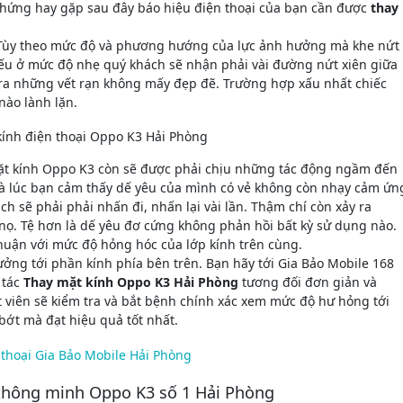
u chứng hay gặp sau đây báo hiệu điện thoại của bạn cần được
thay
. Tùy theo mức độ và phương hướng của lực ảnh hưởng mà khe nứt
Nếu ở mức độ nhẹ quý khách sẽ nhận phải vài đường nứt xiên giữa
ra những vết rạn không mấy đẹp đẽ. Trường hợp xấu nhất chiếc
nào lành lặn.
ặt kính Oppo K3 còn sẽ được phải chịu những tác động ngầm đến
là lúc bạn cảm thấy dế yêu của mình có vẻ không còn nhạy cảm ứn
h sẽ phải phải nhấn đi, nhấn lại vài lần. Thậm chí còn xảy ra
nọ. Tệ hơn là dế yêu đơ cứng không phản hồi bất kỳ sử dụng nào.
huận với mức độ hỏng hóc của lớp kính trên cùng.
ởng tới phần kính phía bên trên. Bạn hãy tới Gia Bảo Mobile 168
 tác
Thay mặt kính Oppo K3 Hải Phòng
tương đối đơn giản và
t viên sẽ kiểm tra và bắt bệnh chính xác xem mức độ hư hỏng tới
ớt mà đạt hiệu quả tốt nhất.
 thông minh Oppo K3 số 1 Hải Phòng