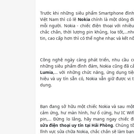
Trước khi những siêu phẩm Smartphone đình 
Việt Nam thì có lẽ
Nokia
chính là một dòng đ
mỗi người. Nokia - chiếc điện thoại với nhi
chắc chắn, thời lượng pin khủng, loa tốt,...
tin, cao cấp hơn thì có thể nghe nhạc và kết 
Công nghệ ngày càng phát triển, nhu cầu c
những siêu phẩm đình đám, Nokia cũng đã cải
Lumia
,... với những chức năng, ứng dụng ti
hiệu và uy tín sẵn có, Nokia vẫn giữ được vị
dụng.
Bạn đang sở hữu một chiếc Nokia và sau một
cảm ứng, hư màn hình, hư ổ cứng, hư IC Wifi,
pin,... Đừng lo lắng, hãy mang ngay chiếc 
sửa điện thoại uy tín tại Hải Phòng
. Chúng t
lĩnh vực sửa chữa Nokia, chắc chắn sẽ làm bạn