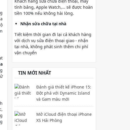
Khách hàng sửa chữa điện thoại, máy
tính bảng, Apple Watch,... sẽ được hoàn
ng
tiền 100% nếu không hài lòng.
ủa
Nhận sửa chữa tại nhà
độ
ắn
Tiết kiệm thời gian đi lại cả khách hàng
với dịch vụ sửa điện thoại giao - nhận
tại nhà, không phát sinh thêm chi phí
vận chuyển
ạt
ia
ng
TIN MỚI NHẤT
sử
Đánh giá thiết kế iPhone 15:
Đột phá với Dynamic Island
và Gam màu mới
nh
c,
Mở iCloud điện thoại iPhone
ng
XS Hải Phòng
ng