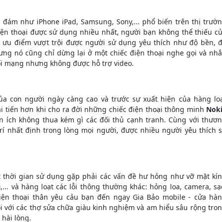
đám như iPhone iPad, Samsung, Sony,... phổ biến trên thị trườ
iện thoại được sử dụng nhiều nhất, người bạn không thể thiếu c
ều ưu điểm vượt trội được người sử dụng yêu thích như độ bền, 
nhưng nó cũng chỉ dừng lại ở một chiếc điện thoại nghe gọi và nh
nối mạng nhưng không được hỗ trợ video.
ủa con người ngày càng cao và trước sự xuất hiện của hàng lo
 tiến hơn khi cho ra đời những chiếc điện thoại thông minh
Nok
ện ích không thua kém gì các đối thủ cạnh tranh. Cùng với thươ
 trí nhất định trong lòng mọi người, được nhiều người yêu thích 
 thời gian sử dụng gặp phải các vấn đề hư hỏng như vỡ mặt kí
... và hàng loạt các lỗi thông thường khác: hỏng loa, camera, sạ
điện thoại thân yêu cảu bạn đến ngay Gia Bảo mobile - cửa hà
ôi với các thợ sửa chữa giàu kinh nghiệm và am hiểu sâu rộng tro
 hài lòng.