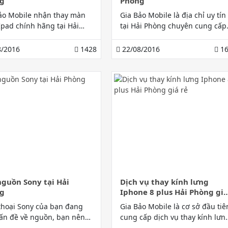
g
Phòng
ảo Mobile nhận thay màn
Gia Bảo Mobile là địa chỉ uy tín
Ipad chính hãng tại Hải
tại Hải Phòng chuyên cung cấp
. Với những nhân viên kỹ
các dịch vụ thay mặt kính Ipad
 chuyên nghiệp cùng công
chính hãng, liên hệ với chúng
/2016
1428
22/08/2016
16
máy móc hiện đại chắc
tôi để được hưởng những dịch
sẽ làm hài lòng quý khách.
vụ tiện ích nhất 0972 010 788
hệ 0972 010 788
nguồn Sony tại Hải
Dịch vụ thay kính lưng
g
Iphone 8 plus Hải Phòng giá
rẻ
thoại Sony của bạn đang
Gia Bảo Mobile là cơ sở đầu tiê
ấn đề về nguồn, bạn nên
cung cấp dịch vụ thay kính lưn
ia Bảo Mobile để chúng tôi
Iphone 8 plus Hải Phòng, đã có