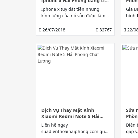
iphone x Hải Phòng đáng tin
Phòn
cậy nhất
Iphone x tuy đắt tiền nhưng
Gia B
kính lưng của nó vẫn được làm
hình 
bằng kính và dễ vỡ. Do đó thông
Phòng
tin về các địa chỉ thay kính lưng
thuật
26/07/2018
32767
22/08
iphone x Hải Phòng đáng tin cậy
nghệ 
nhất luôn được khách hàng
chắn 
quan tâm.
Liên 
Dịch Vụ Thay Mặt Kính
Sửa 
Xiaomi Redmi Note 5 Hải
Phòn
Phòng Chất Lượng
Liên hệ ngay
Điện 
suadienthoaihaiphong.com quý
gặp v
khách hàng sẽ có ngay dịch vụ
đến G