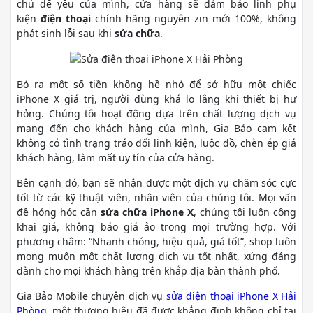
chú dế yêu của mình, cửa hàng sẽ đảm bảo linh phụ
kiện
điện thoại
chính hãng nguyên zin mới 100%, không
phát sinh lỗi sau khi
sửa chữa
.
Bỏ ra một số tiền không hề nhỏ để sở hữu một chiếc
iPhone X giá trị, người dùng khá lo lắng khi thiết bị hư
hỏng. Chúng tôi hoạt động dựa trên chất lượng dịch vụ
mang đến cho khách hàng của mình, Gia Bảo cam kết
không có tình trạng tráo đổi linh kiện, luộc đồ, chèn ép giá
khách hàng, làm mất uy tín của cửa hàng.
Bên cạnh đó, bạn sẽ nhận được một dịch vụ chăm sóc cực
tốt từ các kỹ thuật viên, nhân viên của chúng tôi. Mọi vấn
đề hỏng hóc cần
sửa chữa iPhone X
, chúng tôi luôn công
khai giá, không báo giá ảo trong mọi trường hợp. Với
phương châm: “Nhanh chóng, hiệu quả, giá tốt”, shop luôn
mong muốn một chất lượng dịch vụ tốt nhất, xứng đáng
dành cho mọi khách hàng trên khắp địa bàn thành phố.
Gia Bảo Mobile chuyên dịch vụ
sửa điện thoại iPhone X Hải
Phòng
, một thương hiệu đã được khẳng định không chỉ tại