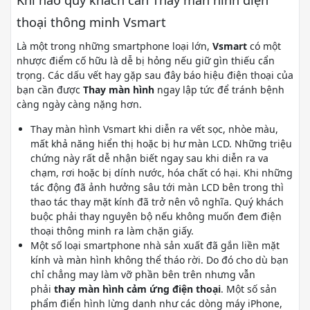
Khi nào quý khách cần Thay màn hình điện
thoại thông minh Vsmart
Là một trong những smartphone loại lớn,
Vsmart
có một
nhược điểm cố hữu là dễ bị hỏng nếu giữ gìn thiếu cẩn
trọng. Các dấu vết hay gặp sau đây báo hiệu điện thoại của
bạn cần được
Thay màn hình
ngay lập tức để tránh bệnh
càng ngày càng nặng hơn.
Thay màn hình Vsmart khi diễn ra vết sọc, nhòe màu,
mất khả năng hiển thị hoặc bị hư màn LCD. Những triệu
chứng này rất dễ nhận biết ngay sau khi diễn ra va
chạm, rơi hoặc bị dính nước, hóa chất có hại. Khi những
tác động đã ảnh hưởng sâu tới màn LCD bên trong thì
thao tác thay mặt kính đã trở nên vô nghĩa. Quý khách
buộc phải thay nguyên bộ nếu không muốn đem điện
thoại thông minh ra làm chặn giấy.
Một số loại smartphone nhà sản xuất đã gắn liền mặt
kính và màn hình không thể tháo rời. Do đó cho dù bạn
chỉ chẳng may làm vỡ phần bên trên nhưng vẫn
phải
thay màn hình cảm ứng điện thoại
. Một số sản
phẩm điển hình lừng danh như các dòng máy iPhone,