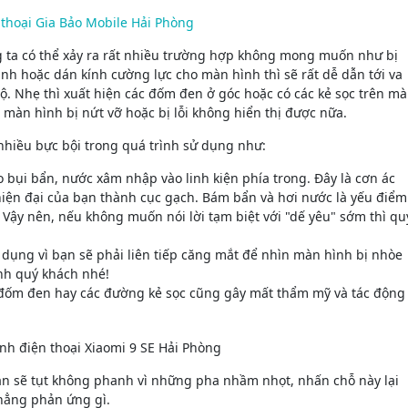
g ta có thể xảy ra rất nhiều trường hợp không mong muốn như bị
nh hoặc dán kính cường lực cho màn hình thì sẽ rất dễ dẫn tới va
 Nhẹ thì xuất hiện các đốm đen ở góc hoặc có các kẻ sọc trên m
 màn hình bị nứt vỡ hoặc bị lỗi không hiển thị được nữa.
nhiều bực bội trong quá trình sử dụng như:
o bụi bẩn, nước xâm nhập vào linh kiện phía trong. Đây là cơn ác
hiện đại của bạn thành cục gạch. Bám bẩn và hơi nước là yếu điểm
Vậy nên, nếu không muốn nói lời tạm biệt với "dế yêu" sớm thì qu
 dụng vì bạn sẽ phải liên tiếp căng mắt để nhìn màn hình bị nhòe
nh quý khách nhé!
 đốm đen hay các đường kẻ sọc cũng gây mất thẩm mỹ và tác động
hắn sẽ tụt không phanh vì những pha nhầm nhọt, nhấn chỗ này lại
hẳng phản ứng gì.