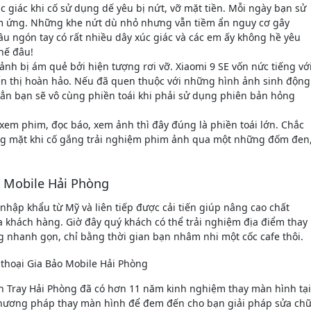
 giác khi cố sử dụng dế yêu bị nứt, vỡ mặt tiền. Mỗi ngày bạn sử
m ứng. Những khe nứt dù nhỏ nhưng vẫn tiềm ẩn nguy cơ gây
ầu ngón tay có rất nhiều dây xúc giác và các em ấy không hề yêu
hế đâu!
 ảnh bị ám quẻ bởi hiện tượng rơi vỡ. Xiaomi 9 SE vốn nức tiếng vớ
ển thị hoàn hảo. Nếu đã quen thuộc với những hình ảnh sinh động
hẳn bạn sẽ vô cùng phiền toái khi phải sử dụng phiên bản hỏng
em phim, đọc báo, xem ảnh thì đây đúng là phiền toái lớn. Chắc
g mặt khi cố gắng trải nghiệm phim ảnh qua một những đốm đen
o Mobile Hải Phòng
hập khẩu từ Mỹ và liên tiếp được cải tiến giúp nâng cao chất
a khách hàng. Giờ đây quý khách có thể trải nghiệm địa điểm thay
g nhanh gọn, chỉ bằng thời gian bạn nhâm nhi một cốc cafe thôi.
ch Tray Hải Phòng đã có hơn 11 năm kinh nghiệm thay màn hình tại
c phương pháp thay màn hình để đem đến cho bạn giải pháp sửa ch