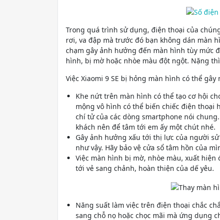
Trong quá trình sử dụng, điện thoại của chún
rơi, va đập mà trước đó bạn không dán màn hì
chạm gây ảnh hưởng đến màn hình tùy mức độ.
hình, bị mờ hoặc nhòe màu đột ngột. Nặng thì
Việc Xiaomi 9 SE bị hỏng màn hình có thể gây 
Khe nứt trên màn hình có thể tạo cơ hội ch
mộng vô hình có thể biến chiếc điện thoại 
chí tử của các dòng smartphone nói chung. 
khách nên để tâm tới em ấy một chút nhé.
Gây ảnh hưởng xấu tới thị lực của người sử
như vậy. Hãy bảo vệ cửa sổ tâm hồn của mì
Việc màn hình bị mờ, nhòe màu, xuất hiện
tới vẻ sang chảnh, hoàn thiện của dế yêu.
Năng suất làm việc trên điện thoại chắc c
sang chỗ nọ hoặc chọc mãi mà ứng dụng c