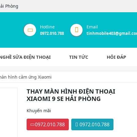
Hải Phòng
Hotline
Email
0972.010.788
tinhmobile403@gmail.c
NGHỀ SỬA ĐIỆN THOẠI
TIN TỨC
HỎI ĐÁP
màn hình cảm ứng Xiaomi
THAY MÀN HÌNH ĐIỆN THOẠI
XIAOMI 9 SE HẢI PHÒNG
Khuyến mãi
0972.010.788
0972.010.788