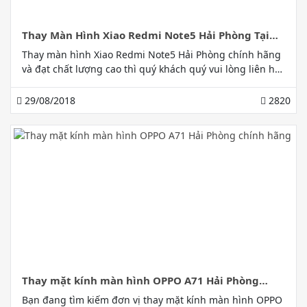
Thay Màn Hình Xiao Redmi Note5 Hải Phòng Tại
168 Lạch Tray Uy Tín
Thay màn hình Xiao Redmi Note5 Hải Phòng chính hãng
và đạt chất lượng cao thì quý khách quý vui lòng liên hệ
Gia Bảo Mobile 168 Lạch Tray để được trải nghiệm dịch
vụ hoàn hảo nhất.
29/08/2018
2820
Thay mặt kính màn hình OPPO A71 Hải Phòng
chính hãng
Bạn đang tìm kiếm đơn vị thay mặt kính màn hình OPPO