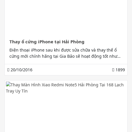
Thay ổ cứng iPhone tại Hải Phòng
Điện thoại iPhone sau khi được sửa chữa và thay thế ổ
cứng mới chính hãng tại Gia Bảo sẽ hoạt động tốt như
mới cùng với chi phí sửa chữa không thể phải chăng
hơn. Liên hệ 0972 010 788 hoặc 0316 27 1818
20/10/2016
1899