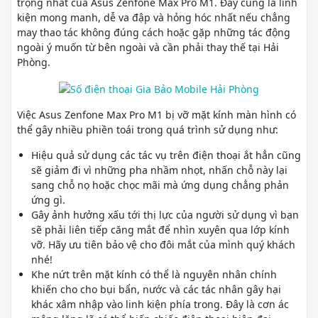
trọng nhất của Asus Zenfone Max Pro M1. Đây cũng là linh
kiện mong manh, dễ va đập và hỏng hóc nhất nếu chẳng
may thao tác không đúng cách hoặc gặp những tác động
ngoài ý muốn từ bên ngoài và cần phải thay thế tại Hải
Phòng.
Việc Asus Zenfone Max Pro M1 bị vỡ mặt kính màn hình có
thể gây nhiều phiền toái trong quá trình sử dụng như:
Hiệu quả sử dụng các tác vụ trên điện thoại ắt hẳn cũng
sẽ giảm đi vì những pha nhầm nhọt, nhấn chỗ này lại
sang chỗ nọ hoặc chọc mãi mà ứng dụng chẳng phản
ứng gì.
Gây ảnh hưởng xấu tới thị lực của người sử dụng vì bạn
sẽ phải liên tiếp căng mắt để nhìn xuyên qua lớp kính
vỡ. Hãy ưu tiên bảo vệ cho đôi mắt của mình quý khách
nhé!
Khe nứt trên mặt kính có thể là nguyên nhân chính
khiến cho cho bụi bẩn, nước và các tác nhân gây hại
khác xâm nhập vào linh kiện phía trong. Đây là cơn ác