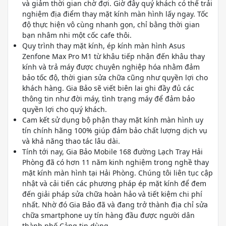
và giảm thời gian chờ đợi. Giờ đây quý khách có thể trải
nghiệm địa điểm thay mặt kính màn hình lấy ngay. Tốc
độ thực hiện vô cùng nhanh gọn, chỉ bằng thời gian
bạn nhâm nhi một cốc cafe thôi.
Quy trình thay mặt kính, ép kính màn hình Asus
Zenfone Max Pro M1 từ khâu tiếp nhận đến khâu thay
kính và trả máy được chuyên nghiệp hóa nhằm đảm
bảo tốc độ, thời gian sửa chữa cũng như quyền lợi cho
khách hàng. Gia Bảo sẽ viết biên lai ghi đầy đủ các
thông tin như đời máy, tình trạng máy để đảm bảo
quyền lợi cho quý khách.
Cam kết sử dụng bộ phận thay mặt kính màn hình uy
tín chính hãng 100% giúp đảm bảo chất lượng dịch vụ
và khả năng thao tác lâu dài.
Tính tới nay, Gia Bảo Mobile 168 đường Lạch Tray Hải
Phòng đã có hơn 11 năm kinh nghiệm trong nghề thay
mặt kính màn hình tại Hải Phòng. Chúng tôi liên tục cập
nhật và cải tiến các phương pháp ép mặt kính để đem
đến giải pháp sửa chữa hoàn hảo và tiết kiệm chi phí
nhất. Nhờ đó Gia Bảo đã và đang trở thành địa chỉ sửa
chữa smartphone uy tín hàng đầu được người dân
thành phố Cảng tin dùng.