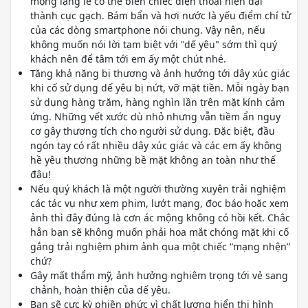
mộng lặng lẽ có thể biến chiếc điện thoại hiện đại
thành cục gạch. Bám bẩn và hơi nước là yếu điểm chí tử
của các dòng smartphone nói chung. Vậy nên, nếu
không muốn nói lời tạm biệt với "dế yêu" sớm thì quý
khách nên để tâm tới em ấy một chút nhé.
Tăng khả năng bị thương và ảnh hưởng tới dây xúc giác
khi cố sử dụng dế yêu bị nứt, vỡ mặt tiền. Mỗi ngày bạn
sử dụng hàng trăm, hàng nghìn lần trên mặt kính cảm
ứng. Những vết xước dù nhỏ nhưng vẫn tiềm ẩn nguy
cơ gây thương tích cho người sử dụng. Đặc biệt, đầu
ngón tay có rất nhiều dây xúc giác và các em ấy không
hề yêu thương những bề mặt không an toàn như thế
đâu!
Nếu quý khách là một người thường xuyên trải nghiệm
các tác vụ như xem phim, lướt mạng, đọc báo hoặc xem
ảnh thì đây đúng là cơn ác mộng không có hồi kết. Chắc
hẳn bạn sẽ không muốn phải hoa mắt chóng mặt khi cố
gắng trải nghiệm phim ảnh qua một chiếc “mạng nhện”
chứ?
Gây mất thẩm mỹ, ảnh hưởng nghiêm trọng tới vẻ sang
chảnh, hoàn thiện của dế yêu.
Bạn sẽ cực kỳ phiền phức vì chất lượng hiển thị hình