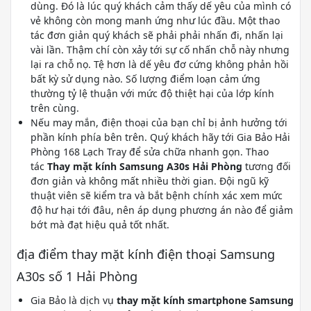
dùng. Đó là lúc quý khách cảm thấy dế yêu của mình có
vẻ không còn mong manh ứng như lúc đầu. Một thao
tác đơn giản quý khách sẽ phải phải nhấn đi, nhấn lại
vài lần. Thậm chí còn xảy tới sự cố nhấn chỗ này nhưng
lại ra chỗ nọ. Tệ hơn là dế yêu đơ cứng không phản hồi
bất kỳ sử dụng nào. Số lượng điểm loạn cảm ứng
thường tỷ lệ thuận với mức độ thiệt hại của lớp kính
trên cùng.
Nếu may mắn, điện thoại của bạn chỉ bị ảnh hưởng tới
phần kính phía bên trên. Quý khách hãy tới Gia Bảo Hải
Phòng 168 Lạch Tray để sửa chữa nhanh gọn. Thao
tác
Thay mặt kính Samsung A30s Hải Phòng
tương đối
đơn giản và không mất nhiều thời gian. Đội ngũ kỹ
thuật viên sẽ kiểm tra và bắt bệnh chính xác xem mức
độ hư hại tới đâu, nên áp dụng phương án nào để giảm
bớt mà đạt hiệu quả tốt nhất.
địa điểm thay mặt kính điện thoại Samsung
A30s số 1 Hải Phòng
Gia Bảo là dịch vụ
thay mặt kính smartphone Samsung