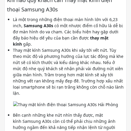
Khi nào quý khách cần Thay mặt kính điện
thoại Samsung A30s
Là một trong những điện thoại màn hình lớn với 6,23
inch,
Samsung A30s
có một nhược điểm cố hữu là dễ bị
đơ màn hình do va chạm. Các biểu hiện hay gặp dưới
đây báo hiệu dế yêu của bạn cần được
thay mặt
kính
gấp.
Thay mặt kính Samsung A30s khi xảy tới vết nứt. Tùy
theo mức độ và phương hướng của lực tác động mà khe
nứt sẽ có kích thước và kiểu dáng khác nhau. Nếu ở
mức độ nhẹ quý khách sẽ nhận phải vài đường nứt xiên
giữa màn hình. Trầm trọng hơn mặt kính sẽ xảy tới
những vết rạn không mấy đẹp đẽ. Trường hợp xấu nhất
loại smartphone sẽ bị rạn trắng không còn chỗ nào lành
lặn.
Bên cạnh những khe nứt nhìn thấy được, mặt
kính Samsung A30s còn có thể phải chịu những ảnh
hưởng ngầm đến khả năng tiếp nhận lệnh từ người