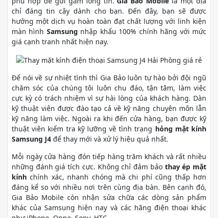
phù hợp để gửi gắm lòng tin.
Gia Bảo Mobile
là một địa
chỉ đáng tin cậy dành cho bạn. Đến đây, bạn sẽ được
hưởng một dịch vụ hoàn toàn đạt chất lượng với linh kiện
màn hình
Samsung
nhập khẩu 100% chính hãng với mức
giá cạnh tranh nhất hiện nay.
Để nói về sự nhiệt tình thì Gia Bảo luôn tự hào bởi đội ngũ
chăm sóc của chúng tôi luôn chu đáo, tận tâm, làm việc
cực kỳ có trách nhiệm vì sự hài lòng của khách hàng. Dàn
kỹ thuật viên được đào tạo cả về kỹ năng chuyên môn lẫn
kỹ năng làm việc. Ngoài ra khi đến cửa hàng, bạn được kỹ
thuật viên kiểm tra kỹ lưỡng về tình trạng
hỏng mặt kính
Samsung J4
để thay mới và xử lý hiệu quả nhất.
Mỗi ngày cửa hàng đón tiếp hàng trăm khách và rất nhiều
những đánh giá tích cực. Không chỉ đảm bảo
thay ép mặt
kính
chính xác, nhanh chóng mà chi phí cũng thấp hơn
đáng kể so với nhiều nơi trên cùng địa bàn. Bên cạnh đó,
Gia Bảo Mobile còn nhận sửa chữa các dòng sản phẩm
khác của Samsung hiện nay và các hãng điện thoại khác
như iPhone, Oppo, Sony, HTC,...