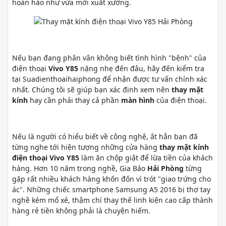
hoàn hảo như vừa mới xuất xưởng.
Nếu bạn đang phân vân không biết tình hình "bệnh" của
điện thoại
Vivo Y85
nặng nhẹ đến đâu, hãy đến kiểm tra
tại Suadienthoaihaiphong để nhận được tư vấn chính xác
nhất. Chúng tôi sẽ giúp bạn xác định xem nên
thay mặt
kính
hay cần phải thay cả phần
màn hình
của điện thoại.
Nếu là người có hiểu biết về công nghệ, ắt hẳn bạn đã
từng nghe tới hiện tượng những cửa hàng
thay mặt kính
điện thoại
Vivo Y85
làm ăn chộp giật để lừa tiền của khách
hàng. Hơn 10 năm trong nghề, Gia Bảo
Hải Phòng
từng
gặp rất nhiều khách hàng khốn đốn vì trót "giao trứng cho
ác". Những chiếc smartphone Samsung A5 2016 bị thợ tay
nghề kém mổ xẻ, thậm chí thay thế linh kiện cao cấp thành
hàng rẻ tiền không phải là chuyện hiếm.