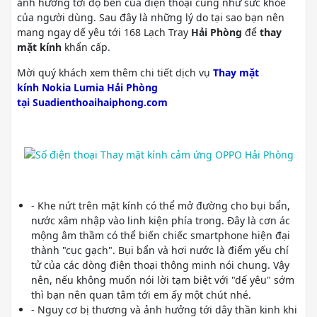
ảnh hưởng tới độ bền của điện thoại cũng như sức khỏe
của người dùng. Sau đây là những lý do tại sao bạn nên
mang ngay dế yêu tới 168 Lạch Tray
Hải Phòng
để
thay
mặt kính
khẩn cấp.
Mời quý khách xem thêm chi tiết dịch vụ
Thay mặt
kính Nokia Lumia Hải Phòng
tại Suadienthoaihaiphong.com
- Khe nứt trên mặt kính có thể mở đường cho bụi bẩn,
nước xâm nhập vào linh kiện phía trong. Đây là cơn ác
mộng âm thầm có thể biến chiếc smartphone hiện đại
thành "cục gạch". Bụi bẩn và hơi nước là điểm yếu chí
tử của các dòng điện thoại thông minh nói chung. Vậy
nên, nếu không muốn nói lời tạm biệt với "dế yêu" sớm
thì bạn nên quan tâm tới em ấy một chút nhé.
- Nguy cơ bị thương và ảnh hưởng tới dây thần kinh khi