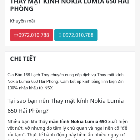
THAY MẶT KÍNH NOKIA LUMIA 650 HẢI
PHÒNG
Khuyến mãi
0972.010.788
0972.010.788
CHI TIẾT
Gia Bảo 168 Lạch Tray chuyên cung cấp dịch vụ Thay mặt kính
Nokia Lumia 650 Hải Phòng. Cam kết ép kính bằng linh kiện Zin
100% nhập khẩu từ NSX
Tại sao bạn nên Thay mặt kính Nokia Lumia
650 Hải Phòng?
Nhiều bạn khi thấy
màn hình Nokia Lumia 650
xuất hiện
vết nứt, vỡ nhưng do tâm lý chủ quan và ngại nên cố "để
xài tạm". Thực tế hành động này tiềm ẩn nhiều nguy cơ