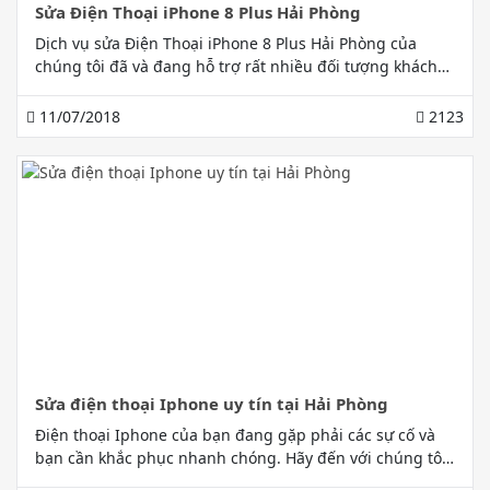
Sửa Điện Thoại iPhone 8 Plus Hải Phòng
Dịch vụ sửa Điện Thoại iPhone 8 Plus Hải Phòng của
chúng tôi đã và đang hỗ trợ rất nhiều đối tượng khách
hàng trong việc tìm hiểu nguyên nhân và khắc phục sự
cố của những lỗi hư hỏng trên điện thoại iPhone 8 Plus
11/07/2018
2123
Sửa điện thoại Iphone uy tín tại Hải Phòng
Điện thoại Iphone của bạn đang gặp phải các sự cố và
bạn cần khắc phục nhanh chóng. Hãy đến với chúng tôi,
Gia Bảo Mobile sẽ giúp bạn giải quyết mọi lo lắng, liên