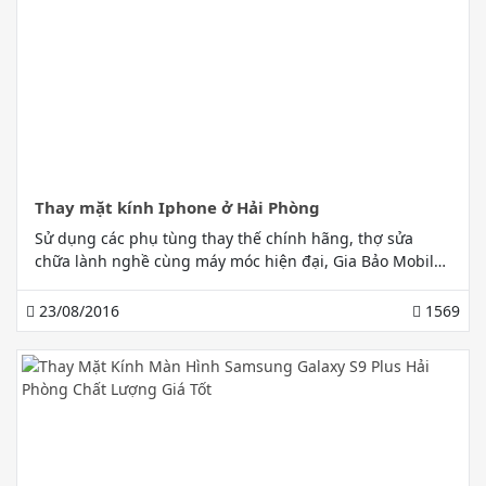
Thay mặt kính Iphone ở Hải Phòng
Sử dụng các phụ tùng thay thế chính hãng, thợ sửa
chữa lành nghề cùng máy móc hiện đại, Gia Bảo Mobile
luôn mong muốn mang đến cho quý khách hàng những
dịch vụ sửa chữa điện thoại tốt nhất tại Hải Phòng. Liên
23/08/2016
1569
Hệ cho chúng tôi 0972 010 788