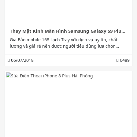
Thay Mặt Kính Màn Hình Samsung Galaxy S9 Plus
Hải Phòng Chất Lượng Giá Tốt
Gia Bảo mobile 168 Lạch Tray với dịch vụ uy tín, chất
lượng và giá rẻ nên được người tiêu dùng lựa chọn
nhiều nhất khi muốn thay mặt kính màn hình Samsung
Galaxy S9 Plus Hải Phòng.
06/07/2018
6489