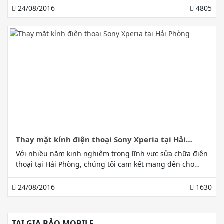
hệ 0972 010 788 để được tư vấn
24/08/2016
4805
Thay mặt kính điện thoại Sony Xperia tại Hải
Phòng
Với nhiều năm kinh nghiệm trong lĩnh vực sửa chữa điện
thoại tại Hải Phòng, chúng tôi cam kết mang đến cho
quý khách hàng những dịch vụ thay mặt kính cho điện
thoại Sony Xperia tốt nhất. Liên hệ cho chúng tôi tại 0316
24/08/2016
1630
271 828 hoặc hotline 0972 010 788
TẠI GIA BẢO MOBILE