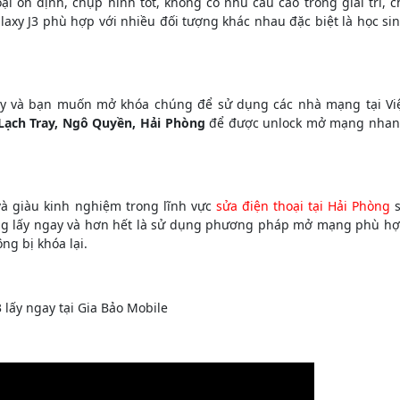
 ổn định, chụp hình tốt, không có nhu cầu cao trong giải trí, c
axy J3 phù hợp với nhiều đối tượng khác nhau đặc biệt là học si
tay và bạn muốn mở khóa chúng để sử dụng các nhà mạng tại Vi
 Lạch Tray, Ngô Quyền, Hải Phòng
để được unlock mở mạng nha
và giàu kinh nghiệm trong lĩnh vực
sửa điện thoại tại Hải Phòng
s
ng lấy ngay và hơn hết là sử dụng phương pháp mở mạng phù h
ng bị khóa lại.
ấy ngay tại Gia Bảo Mobile