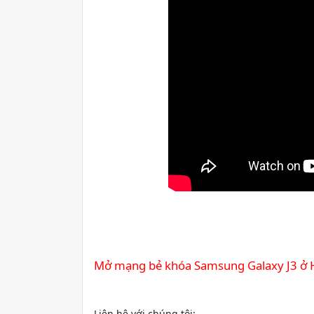
Mở mạng bẻ khóa Samsung Galaxy J3 ở 
Liên hệ với chúng tôi: