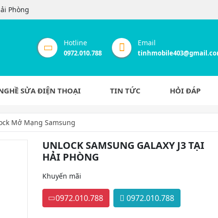
Hải Phòng
Hotline
Email
0972.010.788
tinhmobile403@gmail.c
NGHỀ SỬA ĐIỆN THOẠI
TIN TỨC
HỎI ĐÁP
ock Mở Mạng Samsung
UNLOCK SAMSUNG GALAXY J3 TẠI
HẢI PHÒNG
Khuyến mãi
0972.010.788
0972.010.788