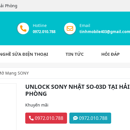
Hải Phòng
Hotline
Email
0972.010.788
tinhmobile403@gmail.co
NGHỀ SỬA ĐIỆN THOẠI
TIN TỨC
HỎI ĐÁP
 Mở Mạng SONY
UNLOCK SONY NHẬT SO-03D TẠI HẢI
PHÒNG
Khuyến mãi
0972.010.788
0972.010.788