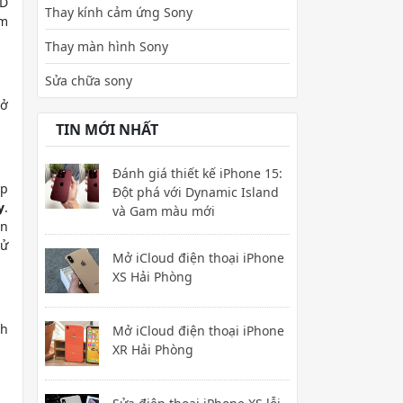
3D
Thay kính cảm ứng Sony
im
Thay màn hình Sony
Sửa chữa sony
 ở
TIN MỚI NHẤT
Đánh giá thiết kế iPhone 15:
ấp
Đột phá với Dynamic Island
y
.
và Gam màu mới
an
sử
Mở iCloud điện thoại iPhone
XS Hải Phòng
ch
Mở iCloud điện thoại iPhone
XR Hải Phòng