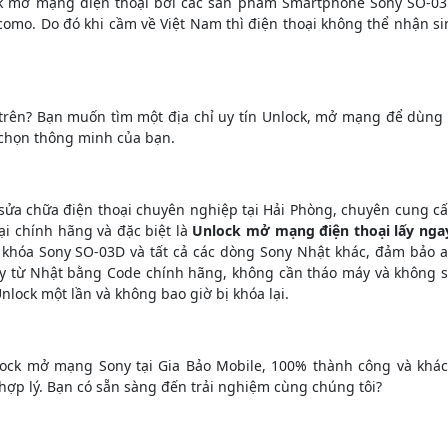
k mở mạng điện thoại bởi các sản phẩm Smartphone Sony SO-0
omo. Do đó khi cầm về Việt Nam thì điện thoại không thể nhận s
 trên? Bạn muốn tìm một địa chỉ uy tín Unlock, mở mạng để dùng
 chọn thông minh của bạn.
sửa chữa điện thoại chuyên nghiệp tại Hải Phòng, chuyên cung c
ại chính hãng và đặc biệt là
Unlock mở mạng điện thoại lấy nga
 khóa Sony SO-03D và tất cả các dòng Sony Nhật khác, đảm bảo 
ay từ Nhật bằng Code chính hãng, không cần tháo máy và không 
lock một lần và không bao giờ bị khóa lại.
lock mở mạng Sony tại Gia Bảo Mobile, 100% thành công và khá
 hợp lý. Bạn có sẵn sàng đến trải nghiệm cùng chúng tôi?