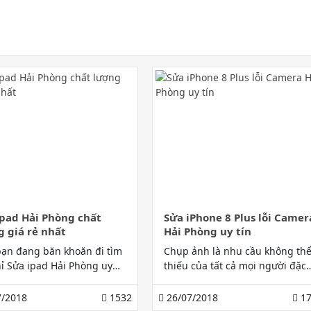
ipad Hải Phòng chất
Sửa iPhone 8 Plus lỗi Camer
g giá rẻ nhất
Hải Phòng uy tín
bạn đang băn khoăn đi tìm
Chụp ảnh là nhu cầu không th
hỉ Sửa ipad Hải Phòng uy
thiếu của tất cả mọi người đặc
́i giá thành hợp lý thì Gia
biệt là những bạn trẻ. Tuy nhiê
bile là gợi ý tuyệt vời
khi điện thoại của bạn bị hỏng
/2018
1532
26/07/2018
17
nhất chúng tôi dành cho bạn.
camera thì nên làm thế nào? H