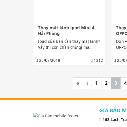
Thay mặt kính ipad Mini 4
Thay
Hải Phòng
OPPO
nghi
Ipad của bạn cần thay mặt kính?
Đơn v
Vậy thì còn chần chừ gì mà
OPPO 
không đến ngay với Gia Bảo
nghiệp
Mobile – Dịch vụ thay mặt kính
Bảo M
25/07/2018
1312
25/07
ipad Mini 4 Hải Phòng chất
http:
lượng nhất, uy tín nhất hiện
m/
nay!
«
‹
1
2
3
4
GIA BẢO M
168 Lạch Tr