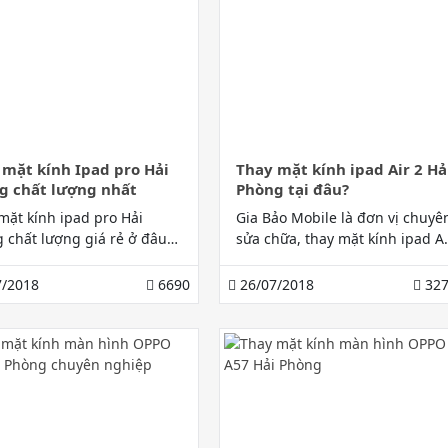
 mặt kính Ipad pro Hải
Thay mặt kính ipad Air 2 Hả
g chất lượng nhất
Phòng tại đâu?
mặt kính ipad pro Hải
Gia Bảo Mobile là đơn vị chuyê
 chất lượng giá rẻ ở đâu.
sửa chữa, thay mặt kính ipad Ai
ảo Mobile câu trả lời hoàn
2 Hải Phòng với uy tín, chất
ành cho bạn.
lượng tốt nhất. Khách hàng có
/2018
6690
26/07/2018
327
thể hoàn toàn yên tâm về dịch
vụ của công ty.