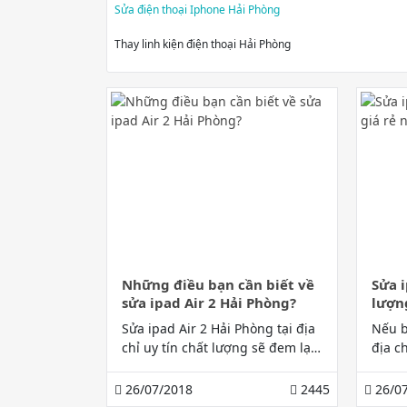
Sửa điện thoại Iphone Hải Phòng
Thay linh kiện điện thoại Hải Phòng
Những điều bạn cần biết về
Sửa 
sửa ipad Air 2 Hải Phòng?
lượn
Sửa ipad Air 2 Hải Phòng tại địa
Nếu 
chỉ uy tín chất lượng sẽ đem lại
địa c
nhiều tiện lợi cho khách hàng.
tín vơ
Gia Bảo mobile 168 Lạch Tray là
Bảo Mo
26/07/2018
2445
26/07
địa chỉ đem đến trải nghiệm về