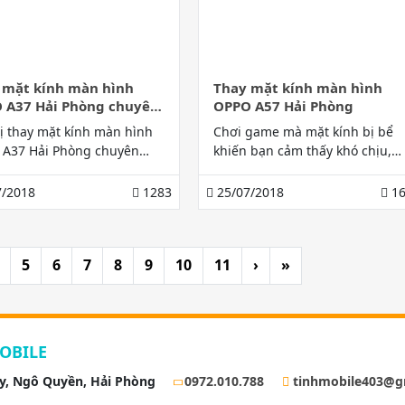
 mặt kính màn hình
Thay mặt kính màn hình
 A37 Hải Phòng chuyên
OPPO A57 Hải Phòng
ệp
ị thay mặt kính màn hình
Chơi game mà mặt kính bị bể
A37 Hải Phòng chuyên
khiến bạn cảm thấy khó chịu,
, giá rẻ chỉ có thể là Gia
hãy để dịch vụ thay mặt kính
obile, truy cập website
màn hình OPPO A57 Hải Phòng
/2018
1283
25/07/2018
16
//suadienthoaihaiphong.co
5
6
7
8
9
10
11
›
»
OBILE
ay, Ngô Quyền, Hải Phòng
0972.010.788
tinhmobile403@g