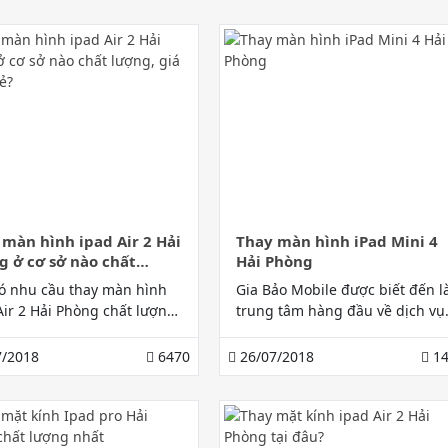
đến ngay với dịch vụ sửa iphon
8 plus lỗi camera Hải Phòng!
 màn hình ipad Air 2 Hải
Thay màn hình iPad Mini 4
g ở cơ sở nào chất
Hải Phòng
, giá thành rẻ?
ó nhu cầu thay màn hình
Gia Bảo Mobile được biết đến l
Air 2 Hải Phòng chất lượng
trung tâm hàng đầu về dịch vụ
giá thành rẻ? Công ty Gia
sửa chữa, thay màn hình iPad
obile 168 Lạch Tray với
Mini 4 Hải Phòng uy tín và chất
/2018
6470
26/07/2018
14
vụ uy tín hàng đầu được
lượng. Hãy đến và trải nghiệm
 khách hàng lựa chọn và
dịch vụ tốt nhấ
ùng sẽ là một lựa chọn
không thể tuyệt hơn cho bạn.