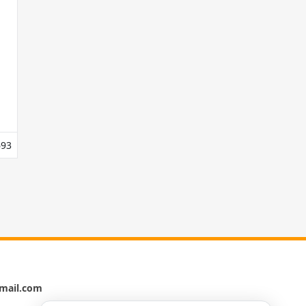
93
giúp bạn khắc phục lỗi này nhé
mail.com