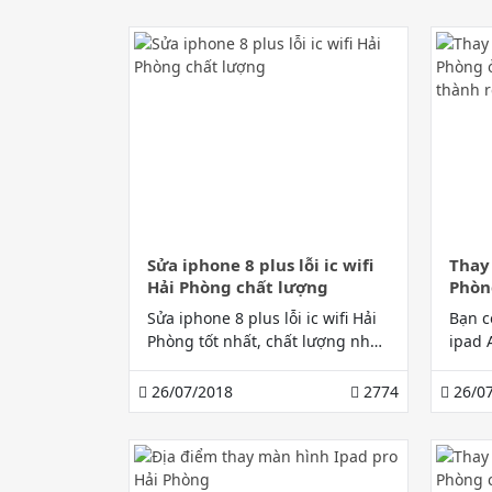
sử dụng dịch vụ tuyệt vời cho
bạn.
Sửa iphone 8 plus lỗi ic wifi
Thay
Hải Phòng chất lượng
Phòn
lượng
Sửa iphone 8 plus lỗi ic wifi Hải
Bạn c
Phòng tốt nhất, chất lượng nhất
ipad 
tại đâu. Câu trả lời bạn có thể
cao, 
tìm thấy tại Gia Bảo Mobile.
Bảo m
26/07/2018
2774
26/07
dịch 
nhiều
tin d