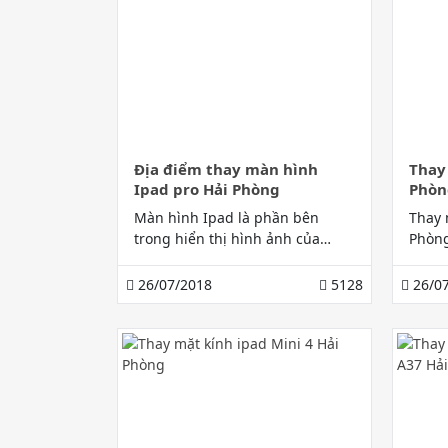
Địa điểm thay màn hình
Thay
Ipad pro Hải Phòng
Phòn
Màn hình Ipad là phần bên
Thay 
trong hiển thị hình ảnh của
Phòng
chiếc Ipad và nó khác với phần
Gia B
mặt kính Ipad. Thay màn hình
hảo d
26/07/2018
5128
26/07
Ipad pro Hải Phòng tại Gia Bảo
cho bạn sản phẩm như mới