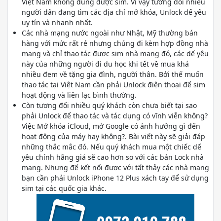
Việt Nam không dùng được sim. Vì vậy tương đối nhiều
người dân đang tìm các địa chỉ mở khóa, Unlock dế yêu
uy tín và nhanh nhất.
Các nhà mạng nước ngoài như Nhật, Mỹ thường bán
hàng với mức rất rẻ nhưng chúng đi kèm hợp đồng nhà
mạng và chỉ thao tác được sim nhà mạng đó, các dế yêu
này của những người đi du học khi tết về mua khá
nhiều đem về tặng gia đình, người thân. Bởi thế muốn
thao tác tại Việt Nam cần phải Unlock điện thoại để sim
hoạt động và liên lạc bình thường.
Còn tương đối nhiều quý khách còn chưa biết tại sao
phải Unlock để thao tác và tác dụng có vĩnh viễn không?
Việc Mở khóa iCloud, mở Google có ảnh hưởng gì đến
hoạt động của máy hay không?. Bài viết này sẽ giải đáp
những thắc mắc đó. Nếu quý khách mua một chiếc dế
yêu chính hãng giá sẽ cao hơn so với các bản Lock nhà
mạng. Nhưng để kết nối được với tất thảy các nhà mạng
bạn cần phải Unlock iPhone 12 Plus xách tay để sử dụng
sim tại các quốc gia khác.