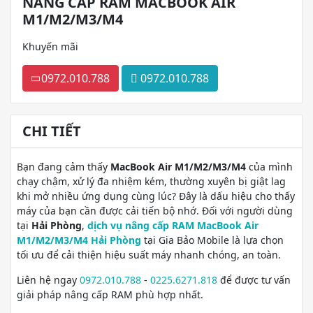
NÂNG CẤP RAM MACBOOK AIR
M1/M2/M3/M4
Khuyến mãi
0972.010.788
0972.010.788
CHI TIẾT
Bạn đang cảm thấy
MacBook Air M1/M2/M3/M4
của mình
chạy chậm, xử lý đa nhiệm kém, thường xuyên bị giật lag
khi mở nhiều ứng dụng cùng lúc? Đây là dấu hiệu cho thấy
máy của bạn cần được cải tiến bộ nhớ. Đối với người dùng
tại
Hải Phòng
,
dịch vụ nâng cấp RAM MacBook Air
M1/M2/M3/M4 Hải Phòng
tại Gia Bảo Mobile là lựa chọn
tối ưu để cải thiện hiệu suất máy nhanh chóng, an toàn.
Liên hệ ngay
0972.010.788
-
0225.6271.818
để được tư vấn
giải pháp nâng cấp RAM phù hợp nhất.