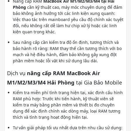
Nâng cấp RAM
MacBook Air M1/M2/M3/M4 tại Hải
Phòng
cần kỹ thuật cao, máy móc chuyên dụng để đảm
bảo không ảnh hưởng tới các linh kiện xung quanh:
Việc thao tác trên mainboard yêu cầu độ chính xác tuyệt
đối, nếu không rất dễ làm hư chip xử lý hoặc các linh
kiện quan trọng khác.
Sau nâng cấp cần kiểm tra độ ổn định, tương thích và
bảo hành rõ ràng: RAM thay thế cần tương thích với bo
mạch và hệ điều hành, đảm bảo không gây xung đột
phần mềm hoặc lỗi vặt khi sử dụng lâu dài.
Dịch vụ
nâng cấp RAM MacBook Air
M1/M2/M3/M4 Hải Phòng
tại Gia Bảo Mobile
Kiểm tra miễn phí tình trạng hiện tại, xác định cấu hình
RAM phù hợp: Trước khi tiến hành, kỹ thuật viên sẽ
kiểm tra máy bằng phần mềm và thiết bị đo chuyên
dụng để xác định chính xác dòng máy, loại RAM tương
thích và tình trạng hoạt động hiện tại.
Tư vấn giải pháp tối ưu nhất dựa trên nhu cầu sử dụng: