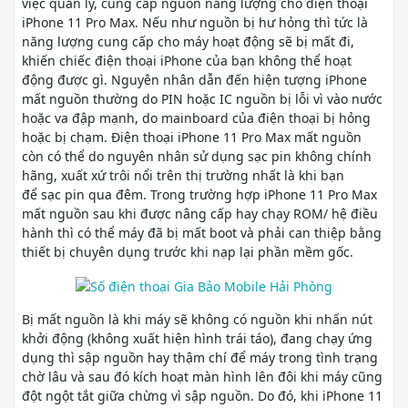
việc quản lý, cung cấp nguồn năng lượng cho điện thoại
iPhone 11 Pro Max. Nếu như nguồn bị hư hỏng thì tức là
năng lượng cung cấp cho máy hoạt động sẽ bị mất đi,
khiến chiếc điện thoại iPhone của bạn không thể hoạt
động được gì. Nguyên nhân dẫn đến hiện tượng iPhone
mất nguồn thường do PIN hoặc IC nguồn bị lỗi vì vào nước
hoặc va đập mạnh, do mainboard của điện thoại bị hỏng
hoặc bị chạm. Điện thoại iPhone 11 Pro Max mất nguồn
còn có thể do nguyên nhân sử dụng sạc pin không chính
hãng, xuất xứ trôi nổi trên thị trường nhất là khi bạn
để sạc pin qua đêm. Trong trường hợp iPhone 11 Pro Max
mất nguồn sau khi được nâng cấp hay chạy ROM/ hệ điều
hành thì có thể máy đã bị mất boot và phải can thiệp bằng
thiết bị chuyên dụng trước khi nạp lại phần mềm gốc.
Bị mất nguồn là khi máy sẽ không có nguồn khi nhấn nút
khởi động (không xuất hiện hình trái táo), đang chạy ứng
dụng thì sập nguồn hay thậm chí để máy trong tình trạng
chờ lâu và sau đó kích hoạt màn hình lên đôi khi máy cũng
đột ngột tắt giữa chừng vì sập nguồn. Do đó, khi iPhone 11