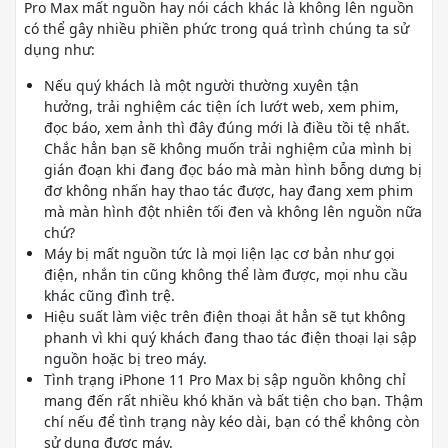
Pro Max mất nguồn hay nói cách khác là không lên nguồn
có thể gây nhiều phiền phức trong quá trình chúng ta sử
dụng như:
Nếu quý khách là một người thường xuyên tận
hưởng, trải nghiệm các tiện ích lướt web, xem phim,
đọc báo, xem ảnh thì đây đúng mới là điều tồi tệ nhất.
Chắc hẳn bạn sẽ không muốn trải nghiệm của mình bị
gián đoạn khi đang đọc báo mà màn hình bỗng dưng bị
đơ không nhấn hay thao tác được, hay đang xem phim
mà màn hình đột nhiên tối đen và không lên nguồn nữa
chứ?
Máy bị mất nguồn tức là mọi liện lạc cơ bản như gọi
điện, nhắn tin cũng không thể làm được, mọi nhu cầu
khác cũng đình trệ.
Hiệu suất làm việc trên điện thoại ắt hẳn sẽ tụt không
phanh vì khi quý khách đang thao tác điện thoại lại sập
nguồn hoặc bị treo máy.
Tình trạng iPhone 11 Pro Max bị sập nguồn không chỉ
mang đến rất nhiều khó khăn và bất tiện cho bạn. Thậm
chí nếu để tình trạng này kéo dài, bạn có thể không còn
sử dụng được máy.