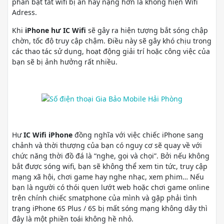
phần bật tắt wifi bị ẩn hay nặng hơn là không hiện Wifi
Adress.
Khi
iPhone hư IC Wifi
sẽ gây ra hiện tượng bắt sóng chập
chờn, tốc độ truy cập chậm. Điều này sẽ gây khó chịu trong
các thao tác sử dụng, hoạt động giải trí hoặc công việc của
bạn sẽ bị ảnh hưởng rất nhiều.
Hư
IC Wifi iPhone
đồng nghĩa với việc chiếc iPhone sang
chảnh và thời thượng của bạn có nguy cơ sẽ quay về với
chức năng thời đồ đá là “nghe, gọi và chọi”. Bởi nếu không
bắt được sóng wifi, bạn sẽ không thể xem tin tức, truy cập
mạng xã hội, chơi game hay nghe nhạc, xem phim… Nếu
bạn là người có thói quen lướt web hoặc chơi game online
trên chính chiếc smatphone của mình và gặp phải tình
trạng iPhone 6S Plus / 6S bị mất sóng mạng không dây thì
đây là một phiền toái không hề nhỏ.