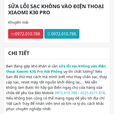
SỬA LỖI SẠC KHÔNG VÀO ĐIỆN THOẠI
XIAOMI K30 PRO
Khuyến mãi
0972.010.788
0972.010.788
CHI TIẾT
Bạn đang gặp khó khăn vì cần
sửa lỗi sạc không vào điện
thoại Xiaomi K30 Pro Hải Phòng
uy tín chất lượng? Nếu
bạn đã thử mọi cách mà mình biết như thay chân sạc, thay
cáp sạc, reset máy, tắt nguồn khởi động lại,... Mà vẫn
không làm được thì hãy gọi điện ngay cho cửa hàng sửa
chữa dế yêu Gia Bảo Mobile
0972.010.788
-
0225.6271.818
.
Nếu không bạn cũng có thể mang ngay dế yêu tới địa chỉ
168 Lạch Tray để nhân viên test và tìm ra lý do, cách khắc
phục chuyên nghiệp nhất.