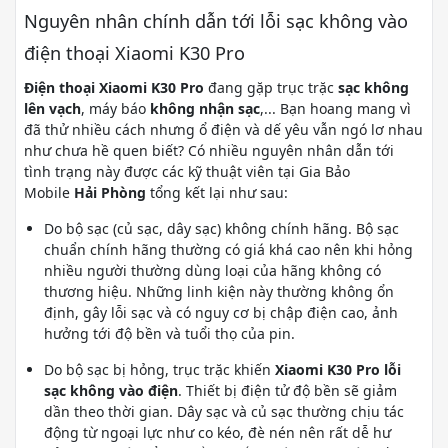
Nguyên nhân chính dẫn tới lỗi sạc không vào
điện thoại Xiaomi K30 Pro
Điện thoại Xiaomi K30 Pro
đang gặp trục trặc
sạc không
lên vạch
, máy báo
không nhận sạc
,... Bạn hoang mang vì
đã thử nhiều cách nhưng ổ điện và dế yêu vẫn ngó lơ nhau
như chưa hề quen biết? Có nhiều nguyên nhân dẫn tới
tình trạng này được các kỹ thuật viên tại Gia Bảo
Mobile
Hải Phòng
tổng kết lại như sau:
Do bộ sạc (củ sạc, dây sạc) không chính hãng. Bộ sạc
chuẩn chính hãng thường có giá khá cao nên khi hỏng
nhiều người thường dùng loại của hãng không có
thương hiệu. Những linh kiện này thường không ổn
định, gây lỗi sạc và có nguy cơ bị chập điện cao, ảnh
hưởng tới độ bền và tuổi thọ của pin.
Do bộ sạc bị hỏng, trục trặc khiến
Xiaomi K30 Pro lỗi
sạc không vào điện
. Thiết bị điện tử độ bền sẽ giảm
dần theo thời gian. Dây sạc và củ sạc thường chịu tác
động từ ngoại lực như co kéo, đè nén nên rất dễ hư