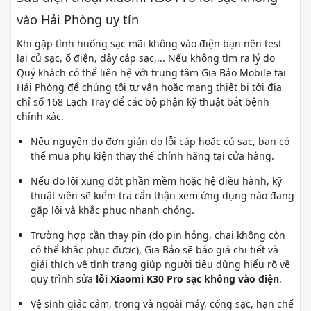
vào Hải Phòng uy tín
Khi gặp tình huống sạc mãi không vào điện bạn nên test
lại củ sạc, ổ điện, dây cáp sạc,... Nếu không tìm ra lý do
Quý khách có thể liên hệ với trung tâm Gia Bảo Mobile tại
Hải Phòng để chúng tôi tư vấn hoặc mang thiết bị tới địa
chỉ số 168 Lạch Tray để các bộ phận kỹ thuật bắt bệnh
chính xác.
Nếu nguyên do đơn giản do lỗi cáp hoặc củ sạc, bạn có
thể mua phụ kiện thay thế chính hãng tại cửa hàng.
Nếu do lỗi xung đột phần mềm hoặc hệ điều hành, kỹ
thuật viên sẽ kiểm tra cẩn thận xem ứng dụng nào đang
gặp lỗi và khắc phục nhanh chóng.
Trường hợp cần thay pin (do pin hỏng, chai không còn
có thể khắc phục được), Gia Bảo sẽ báo giá chi tiết và
giải thích về tình trạng giúp người tiêu dùng hiểu rõ về
quy trình sửa
lỗi Xiaomi K30 Pro sạc không vào điện
.
Vệ sinh giắc cắm, trong và ngoài máy, cổng sạc, hạn chế