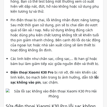
hỏng. Bạn có thể test bằng mắt thường xem có xuất
hiện vết dập nát, đứt, hở nào không hoặc sử dụng phụ
kiện tương tự và thử.
Pin điện thoại bị chai, lỗi không nhận được năng lượng.
Sau một thời gian sử dụng, pin sẽ bị chai dần do vượt
quá số lần xả / nạp. Nếu sử dụng không đúng cách
hoặc dùng phụ kiện chất lượng không tốt sẽ khiến tuổi
thọ pin giảm nhanh chóng. Bên cạnh đó lỗi do tác động
của ngoại lực hoặc nhà sản xuất cũng sẽ làm thiết bị
hoạt động không ổn định.
Các linh kiện như chân sạc, cổng sạc,... Bị han gỉ hoặc
bám bụi làm giảm tiếp xúc giữa nguồn điện và thiết bị.
Điện thoại Xiaomi K30 Pro
bị rơi vỡ, đè nén khiến các
linh kiện, bo mạch bên trong bị ảnh hưởng, dẫn tới
lỗi
sạc không vào pin
, sạc chậm.
Sửa điện thoại Xiaomi K30 Pro lỗi sạc không