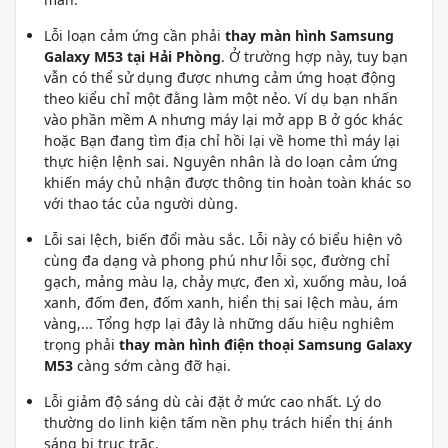
Lỗi loạn cảm ứng cần phải
thay màn hình Samsung
Galaxy M53 tại Hải Phòng
. Ở trường hợp này, tuy bạn
vẫn có thể sử dụng được nhưng cảm ứng hoạt động
theo kiểu chỉ một đằng làm một nẻo. Ví dụ bạn nhấn
vào phần mềm A nhưng máy lại mở app B ở góc khác
hoặc Bạn đang tìm địa chỉ hồi lại về home thì máy lại
thực hiện lệnh sai. Nguyên nhân là do loạn cảm ứng
khiến máy chủ nhận được thông tin hoàn toàn khác so
với thao tác của người dùng.
Lỗi sai lệch, biến đổi màu sắc. Lỗi này có biểu hiện vô
cùng đa dạng và phong phú như lỗi sọc, đường chỉ
gạch, mảng màu lạ, chảy mực, đen xì, xuống màu, loá
xanh, đốm đen, đốm xanh, hiển thị sai lệch màu, ám
vàng,... Tổng hợp lại đây là những dấu hiệu nghiêm
trọng phải
thay màn hình điện thoại Samsung Galaxy
M53
càng sớm càng đỡ hại.
Lỗi giảm độ sáng dù cài đặt ở mức cao nhất. Lý do
thường do linh kiện tấm nền phụ trách hiển thị ánh
sáng bị trục trặc.