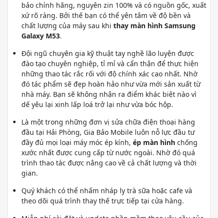
bảo chính hãng, nguyên zin 100% và có nguồn gốc, xuất
xứ rõ ràng. Bởi thế bạn có thể yên tâm về độ bền và
chất lượng của máy sau khi
thay màn hình Samsung
Galaxy M53
.
Đội ngũ chuyên gia kỹ thuật tay nghề lão luyện được
đào tạo chuyên nghiệp, tỉ mỉ và cẩn thận để thực hiện
những thao tác rắc rối với độ chính xác cao nhất. Nhờ
đó tác phẩm sẽ đẹp hoàn hảo như vừa mới sản xuất từ
nhà máy. Bạn sẽ không nhận ra điểm khác biệt nào vì
dế yêu lại xinh lấp loá trở lại như vừa bóc hộp.
Là một trong những đơn vị sửa chữa điện thoại hàng
đầu tại Hải Phòng, Gia Bảo Mobile luôn nỗ lực đầu tư
đầy đủ mọi loại máy móc ép kính,
ép màn hình
chống
xước nhất được cung cấp từ nước ngoài. Nhờ đó quá
trình thao tác được nâng cao về cả chất lượng và thời
gian.
Quý khách có thể nhấm nháp ly trà sữa hoặc cafe và
theo dõi quá trình thay thế trực tiếp tại cửa hàng.