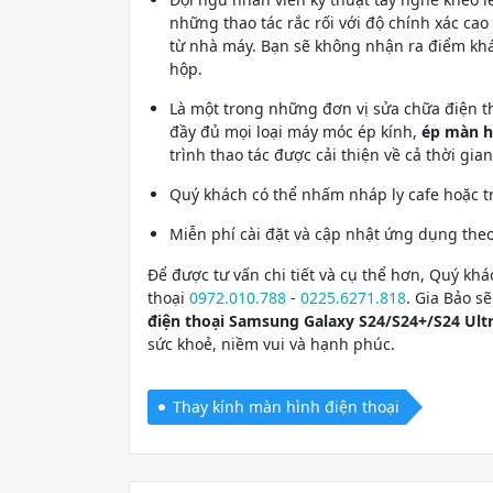
những thao tác rắc rối với độ chính xác c
từ nhà máy. Bạn sẽ không nhận ra điểm khác
hộp.
Là một trong những đơn vị sửa chữa điện th
đầy đủ mọi loại máy móc ép kính,
ép màn h
trình thao tác được cải thiện về cả thời gia
Quý khách có thể nhấm nháp ly cafe hoặc trà
Miễn phí cài đặt và cập nhật ứng dụng the
Để được tư vấn chi tiết và cụ thể hơn, Quý khá
thoại
0972.010.788
-
0225.6271.818
. Gia Bảo s
điện thoại Samsung Galaxy S24/S24+/S24 Ult
sức khoẻ, niềm vui và hạnh phúc.
Thay kính màn hình điện thoại