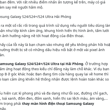
 ban đêm. Với rất nhiều điểm nhấn ấn tượng kể trên, máy có giá
 làm say mê người hâm mộ.
 ra một số rắc rối trong quá trình sử dụng nếu người tiêu dùng là
hận như lớp kính cảm ứng, khung hình hiển thị hình ảnh, tấm lưới
àm ảnh hưởng nặng nề tới hoạt động của điện thoại.
 thấy của lỗi này là bạn chạm vào nhưng dế yêu không phản hồi ho
ờng thiết bị sẽ có những dấu hiệu nổi bật ở một vài pixel ảnh
àn.
amsung Galaxy S24/S24+/S24 Ultra tại Hải Phòng
. Ở trường hợp
ảm ứng hoạt động theo kiểu chỉ đằng này làm chỗ khác. Ví dụ bạn
 B ở góc khác hoặc Bạn đang tìm cửa hàng quay lại về home thì
 do loạn cảm ứng khiến hệ thống nhận được lệnh hoàn toàn khác so
biểu hiện cực kì phong phú và đa dạng như lỗi sọc, đường chỉ gạch,
loá xanh, đốm đen, đốm xanh, hiển thị sai lệch màu, ám vàng,...
êm trọng phải
thay màn hình điện thoại Samsung Galaxy
nấy.