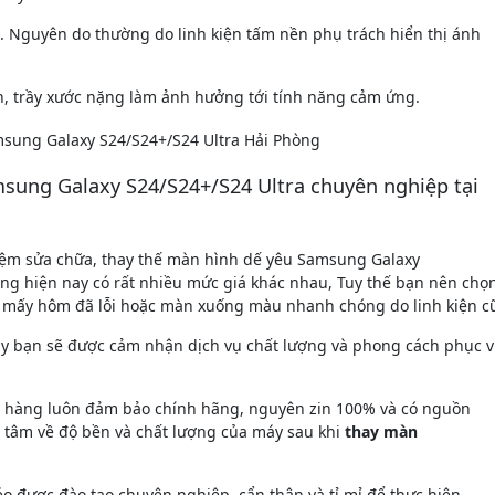
t. Nguyên do thường do linh kiện tấm nền phụ trách hiển thị ánh
h, trầy xước nặng làm ảnh hưởng tới tính năng cảm ứng.
msung Galaxy S24/S24+/S24 Ultra chuyên nghiệp tại
hiệm sửa chữa, thay thế màn hình dế yêu Samsung Galaxy
ường hiện nay có rất nhiều mức giá khác nhau, Tuy thế bạn nên chọ
c mấy hôm đã lỗi hoặc màn xuống màu nhanh chóng do linh kiện c
ay bạn sẽ được cảm nhận dịch vụ chất lượng và phong cách phục 
ửa hàng luôn đảm bảo chính hãng, nguyên zin 100% và có nguồn
ên tâm về độ bền và chất lượng của máy sau khi
thay màn
éo được đào tạo chuyên nghiệp, cẩn thận và tỉ mỉ để thực hiện