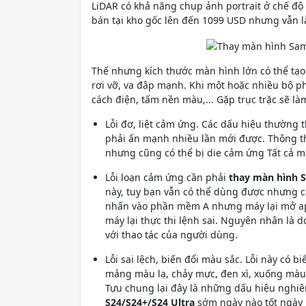
LiDAR có khả năng chụp ảnh portrait ở chế độ
bán tại kho gốc lên đến 1099 USD nhưng vẫn
Thế nhưng kích thước màn hình lớn có thể tạo
rơi vỡ, va đập mạnh. Khi một hoặc nhiều bộ p
cách điện, tấm nền màu,... Gặp trục trặc sẽ l
Lỗi đơ, liệt cảm ứng. Các dấu hiệu thường
phải ấn mạnh nhiều lần mới được. Thông thư
nhưng cũng có thể bị die cảm ứng Tất cả m
Lỗi loạn cảm ứng cần phải
thay màn hình S
này, tuy bạn vẫn có thể dùng được nhưng c
nhấn vào phần mềm A nhưng máy lại mở app
máy lại thực thi lệnh sai. Nguyên nhân là
với thao tác của người dùng.
Lỗi sai lệch, biến đổi màu sắc. Lỗi này có 
mảng màu lạ, chảy mực, đen xì, xuống màu, 
Tựu chung lại đây là những dấu hiệu nghi
S24/S24+/S24 Ultra
sớm ngày nào tốt ngày 