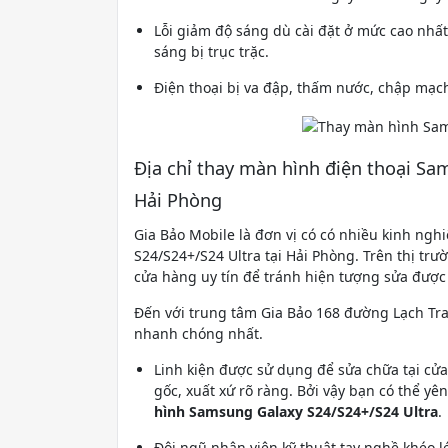
Lỗi giảm độ sáng dù cài đặt ở mức cao nhấ
sáng bị trục trặc.
Điện thoại bị va đập, thấm nước, chập mạc
Địa chỉ thay màn hình điện thoại Sa
Hải Phòng
Gia Bảo Mobile là đơn vị có có nhiều kinh ng
S24/S24+/S24 Ultra tại Hải Phòng. Trên thị tr
cửa hàng uy tín để tránh hiện tượng sửa đượ
Đến với trung tâm Gia Bảo 168 đường Lạch Tr
nhanh chóng nhất.
Linh kiện được sử dụng để sửa chữa tại c
gốc, xuất xứ rõ ràng. Bởi vậy bạn có thể y
hình Samsung Galaxy S24/S24+/S24 Ultra
.
Đội ngũ nhân viên kỹ thuật tay nghề khéo l