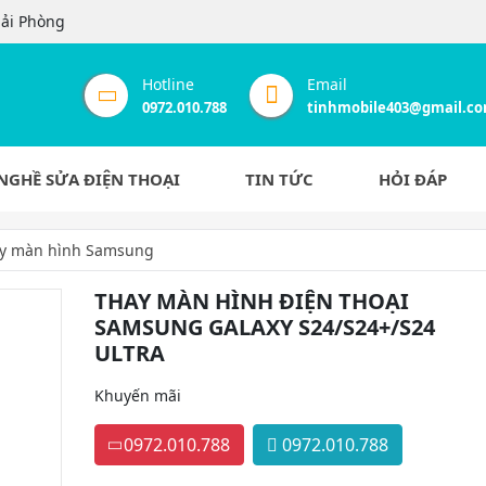
Hải Phòng
Hotline
Email
0972.010.788
tinhmobile403@gmail.c
NGHỀ SỬA ĐIỆN THOẠI
TIN TỨC
HỎI ĐÁP
y màn hình Samsung
THAY MÀN HÌNH ĐIỆN THOẠI
SAMSUNG GALAXY S24/S24+/S24
ULTRA
Khuyến mãi
0972.010.788
0972.010.788