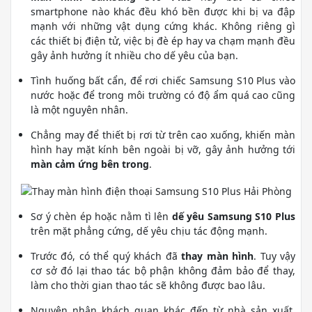
smartphone nào khác đều khó bền được khi bị va đập
mạnh với những vật dụng cứng khác. Không riêng gì
các thiết bị điện tử, việc bị đè ép hay va chạm mạnh đều
gây ảnh hưởng ít nhiều cho dế yêu của bạn.
Tình huống bất cẩn, để rơi chiếc Samsung S10 Plus vào
nước hoặc để trong môi trường có độ ẩm quá cao cũng
là một nguyên nhân.
Chẳng may để thiết bị rơi từ trên cao xuống, khiến màn
hình hay mặt kính bên ngoài bị vỡ, gây ảnh hưởng tới
màn cảm ứng bên trong
.
Sơ ý chèn ép hoặc nằm tì lên
dế yêu Samsung S10 Plus
trên mặt phẳng cứng, dế yêu chịu tác động mạnh.
Trước đó, có thể quý khách đã
thay màn hình
. Tuy vậy
cơ sở đó lại thao tác bộ phận không đảm bảo để thay,
làm cho thời gian thao tác sẽ không được bao lâu.
Nguyên nhân khách quan khác đến từ nhà sản xuất,