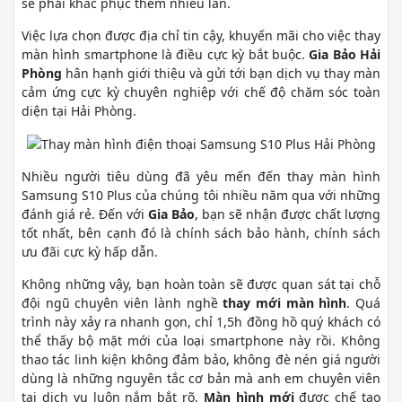
sẽ phải khắc phục thêm nhiều lần.
Việc lựa chọn được địa chỉ tin cậy, khuyến mãi cho việc thay
màn hình smartphone là điều cực kỳ bắt buộc.
Gia Bảo Hải
Phòng
hân hạnh giới thiệu và gửi tới bạn dịch vụ thay màn
cảm ứng cực kỳ chuyên nghiệp với chế độ chăm sóc toàn
diện tại Hải Phòng.
Nhiều người tiêu dùng đã yêu mến đến thay màn hình
Samsung S10 Plus của chúng tôi nhiều năm qua với những
đánh giá rẻ. Đến với
Gia Bảo
, bạn sẽ nhận được chất lượng
tốt nhất, bên cạnh đó là chính sách bảo hành, chính sách
ưu đãi cực kỳ hấp dẫn.
Không những vậy, bạn hoàn toàn sẽ được quan sát tại chỗ
đội ngũ chuyên viên lành nghề
thay mới màn hình
. Quá
trình này xảy ra nhanh gọn, chỉ 1,5h đồng hồ quý khách có
thể thấy bộ mặt mới của loại smartphone này rồi. Không
thao tác linh kiện không đảm bảo, không đè nén giá người
dùng là những nguyên tắc cơ bản mà anh em chuyên viên
tại dịch vụ luôn nắm bắt rõ.
Màn hình mới
được chế tạo