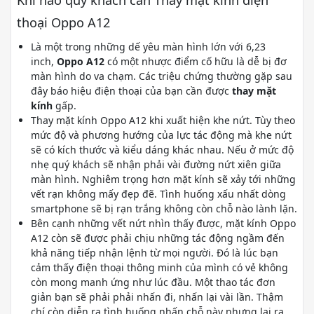
Khi nào quý khách cần Thay mặt kính điện
thoại Oppo A12
Là một trong những dế yêu màn hình lớn với 6,23
inch,
Oppo A12
có một nhược điểm cố hữu là dễ bị đơ
màn hình do va chạm. Các triệu chứng thường gặp sau
đây báo hiệu điện thoại của bạn cần được
thay mặt
kính
gấp.
Thay mặt kính Oppo A12 khi xuất hiện khe nứt. Tùy theo
mức độ và phương hướng của lực tác động mà khe nứt
sẽ có kích thước và kiểu dáng khác nhau. Nếu ở mức độ
nhẹ quý khách sẽ nhận phải vài đường nứt xiên giữa
màn hình. Nghiêm trọng hơn mặt kính sẽ xảy tới những
vết rạn không mấy đẹp đẽ. Tình huống xấu nhất dòng
smartphone sẽ bị rạn trắng không còn chỗ nào lành lặn.
Bên cạnh những vết nứt nhìn thấy được, mặt kính Oppo
A12 còn sẽ được phải chịu những tác động ngầm đến
khả năng tiếp nhận lệnh từ mọi người. Đó là lúc bạn
cảm thấy điện thoại thông minh của mình có vẻ không
còn mong manh ứng như lúc đầu. Một thao tác đơn
giản bạn sẽ phải phải nhấn đi, nhấn lại vài lần. Thậm
chí còn diễn ra tình huống nhấn chỗ này nhưng lại ra