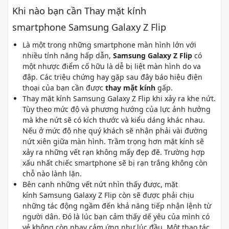
Khi nào bạn cần Thay mặt kính
smartphone Samsung Galaxy Z Flip
Là một trong những smartphone màn hình lớn với
nhiều tính năng hấp dẫn,
Samsung Galaxy Z Flip
có
một nhược điểm cố hữu là dễ bị liệt màn hình do va
đập. Các triệu chứng hay gặp sau đây báo hiệu điện
thoại của bạn cần được
thay mặt kính
gấp.
Thay mặt kính Samsung Galaxy Z Flip khi xảy ra khe nứt.
Tùy theo mức độ và phương hướng của lực ảnh hưởng
mà khe nứt sẽ có kích thước và kiểu dáng khác nhau.
Nếu ở mức độ nhẹ quý khách sẽ nhận phải vài đường
nứt xiên giữa màn hình. Trầm trọng hơn mặt kính sẽ
xảy ra những vết rạn không mấy đẹp đẽ. Trường hợp
xấu nhất chiếc smartphone sẽ bị rạn trắng không còn
chỗ nào lành lặn.
Bên cạnh những vết nứt nhìn thấy được, mặt
kính Samsung Galaxy Z Flip còn sẽ được phải chịu
những tác động ngầm đến khả năng tiếp nhận lệnh từ
người dân. Đó là lúc bạn cảm thấy dế yêu của mình có
vẻ không còn nhạy cảm ứng như lúc đầu. Một thao tác