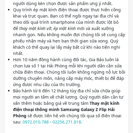
người dùng kén chọn được sản phẩm ưng ý nhất.
Quy trình ép mặt kính điện thoại được thực hiện công
khai và trực quan. Bạn có thể ngồi ngay tại địa chỉ và
theo dõi quá trình smartphone của mình được lột bỏ
để
thay mặt kính vỡ
,
ép mặt kính
mới và xuất xưởng
nhanh gọn. Nếu không muốn đợi chúng tôi sẽ cung cấp
phiếu nhận máy và hẹn bạn thời gian sửa xong. Quý
khách có thể quay lại lấy máy bất cứ khi nào tiện nghi
nhất.
Hơn 10 năm đồng hành cùng đối tác, Gia Bảo luôn là
chọn lựa số 1 tại Hải Phòng mỗi khi người dân cần sửa
chữa điện thoại. Chúng tôi luôn không ngừng nỗ lực bồi
dưỡng chuyên môn, nâng cấp máy móc, thiết bị để đáp
ứng được nhu cầu của thị trường.
Bảo hành từ 6 đến 12 tháng tùy địa chỉ sửa chữa giúp
mọi người an tâm về chất lượng. Quý người dân cần tư
vấn thêm hoặc bảng giá về trung tâm
Thay mặt kính
điện thoại thông minh Samsung Galaxy Z Flip Hải
Phòng
sẽ được liên hệ với chúng tôi qua số điện thoại
sau:
0972.010.788
-
02256.271.818
.