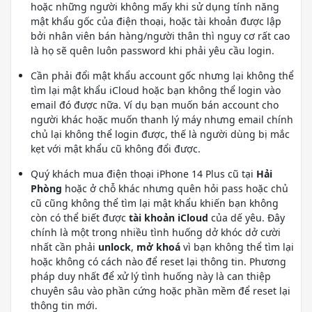
hoặc những người không mấy khi sử dụng tính năng
mật khẩu gốc của điện thoại, hoặc tài khoản được lập
bởi nhân viên bán hàng/người thân thì nguy cơ rất cao
là họ sẽ quên luôn password khi phải yêu cầu login.
Cần phải đổi mật khẩu account gốc nhưng lại không thể
tìm lại mật khẩu iCloud hoặc bạn không thể login vào
email đó được nữa. Ví dụ bạn muốn bán account cho
người khác hoặc muốn thanh lý máy nhưng email chính
chủ lại không thể login được, thế là người dùng bị mắc
kẹt với mật khẩu cũ không đổi được.
Quý khách mua điện thoại iPhone 14 Plus cũ tại
Hải
Phòng
hoặc ở chỗ khác nhưng quên hỏi pass hoặc chủ
cũ cũng không thể tìm lại mật khẩu khiến bạn không
còn có thể biết được
tài khoản iCloud
của dế yêu. Đây
chính là một trong nhiều tình huống dở khóc dở cười
nhất cần phải
unlock
,
mở khoá
vì bạn không thể tìm lại
hoặc không có cách nào để reset lại thông tin. Phương
pháp duy nhất để xử lý tình huống này là can thiệp
chuyên sâu vào phần cứng hoặc phần mềm để reset lại
thông tin mới.