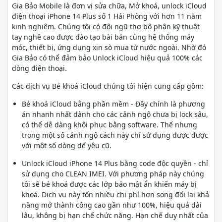
Gia Bảo Mobile là đơn vị sửa chữa, Mở khoá, unlock iCloud
điện thoại iPhone 14 Plus số 1 Hải Phòng với hơn 11 năm
kinh nghiệm. Chúng tôi có đội ngũ thợ bộ phận kỹ thuật
tay nghề cao được đào tạo bài bản cùng hệ thống máy
móc, thiết bị, ứng dụng xịn sò mua từ nước ngoài. Nhờ đó
Gia Bảo có thể đảm bảo Unlock iCloud hiệu quả 100% các
dòng điện thoại.
Các dịch vụ Bẻ khoá iCloud chúng tôi hiện cung cấp gồm:
Bẻ khoá iCloud bằng phần mềm - Đây chính là phương
án nhanh nhất dành cho các cảnh ngộ chưa bị lock sâu,
có thể dễ dàng khôi phục bằng software. Thế nhưng
trong một số cảnh ngộ cách này chỉ sử dụng được được
với một số dòng dế yêu cũ.
Unlock iCloud iPhone 14 Plus bằng code độc quyền - chỉ
sử dụng cho CLEAN IMEI. Với phương pháp này chúng
tôi sẽ bẻ khoá được các lớp bảo mật ẩn khiến máy bị
khoá. Dịch vụ này tốn nhiều chi phí hơn song đổi lại khả
năng mở thành công cao gần như 100%, hiệu quả dài
lâu, không bị hạn chế chức năng. Hạn chế duy nhất của