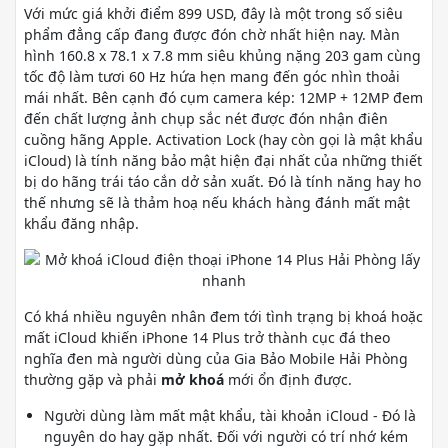
Với mức giá khởi điểm 899 USD, đây là một trong số siêu
phẩm đẳng cấp đang được đón chờ nhất hiện nay. Màn
hình 160.8 x 78.1 x 7.8 mm siêu khủng nặng 203 gam cùng
tốc độ làm tươi 60 Hz hứa hẹn mang đến góc nhìn thoải
mái nhất. Bên cạnh đó cụm camera kép: 12MP + 12MP đem
đến chất lượng ảnh chụp sắc nét được đón nhận điên
cuồng hãng Apple. Activation Lock (hay còn gọi là mật khẩu
iCloud) là tính năng bảo mật hiện đại nhất của những thiết
bị do hãng trái táo cắn dở sản xuất. Đó là tính năng hay ho
thế nhưng sẽ là thảm hoạ nếu khách hàng đánh mất mật
khẩu đăng nhập.
Có khá nhiều nguyên nhân đem tới tình trạng bị khoá hoặc
mất iCloud khiến iPhone 14 Plus trở thành cục đá theo
nghĩa đen mà người dùng của Gia Bảo Mobile Hải Phòng
thường gặp và phải
mở khoá
mới ổn định được.
Người dùng làm mất mật khẩu, tài khoản iCloud - Đó là
nguyên do hay gặp nhất. Đối với người có trí nhớ kém