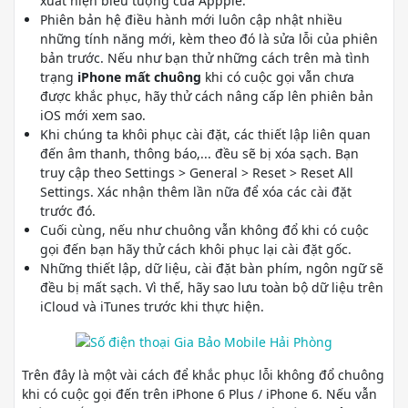
xuất hiện biểu tượng của Appple.
Phiên bản hệ điều hành mới luôn cập nhật nhiều
những tính năng mới, kèm theo đó là sửa lỗi của phiên
bản trước. Nếu như bạn thử những cách trên mà tình
trạng
iPhone mất chuông
khi có cuộc gọi vẫn chưa
được khắc phục, hãy thử cách nâng cấp lên phiên bản
iOS mới xem sao.
Khi chúng ta khôi phục cài đặt, các thiết lập liên quan
đến âm thanh, thông báo,... đều sẽ bị xóa sạch. Bạn
truy cập theo Settings > General > Reset > Reset All
Settings. Xác nhận thêm lần nữa để xóa các cài đặt
trước đó.
Cuối cùng, nếu như chuông vẫn không đổ khi có cuộc
gọi đến bạn hãy thử cách khôi phục lại cài đặt gốc.
Những thiết lập, dữ liệu, cài đặt bàn phím, ngôn ngữ sẽ
đều bị mất sạch. Vì thế, hãy sao lưu toàn bộ dữ liệu trên
iCloud và iTunes trước khi thực hiện.
Trên đây là một vài cách để khắc phục lỗi không đổ chuông
khi có cuộc gọi đến trên iPhone 6 Plus / iPhone 6. Nếu vẫn