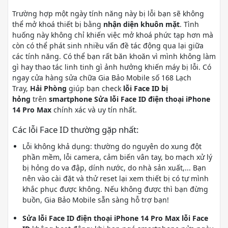
Trường hợp một ngày tính năng này bị lỗi bạn sẽ không
thể mở khoá thiết bị bằng
nhận diện khuôn mặt
. Tình
huống này không chỉ khiến việc mở khoá phức tạp hơn mà
còn có thể phát sinh nhiều vấn đề tác động qua lại giữa
các tính năng. Có thể bạn rất băn khoăn vì mình không làm
gì hay thao tác linh tinh gì ảnh hưởng khiến máy bị lỗi. Có
ngay cửa hàng sửa chữa Gia Bảo Mobile số 168 Lạch
Tray,
Hải Phòng
giúp bạn check
lỗi Face ID bị
hỏng
trên
smartphone Sửa lỗi Face ID điện thoại iPhone
14 Pro Max
chính xác và uy tín nhất.
Các lỗi Face ID thường gặp nhất:
Lỗi không khả dụng: thường do nguyên do xung đột
phần mềm, lỗi camera, cảm biến vân tay, bo mạch xử lý
bị hỏng do va đập, dính nước, do nhà sản xuất,... Bạn
nên vào cài đặt và thử reset lại xem thiết bị có tự mình
khắc phục được không. Nếu không được thì bạn đừng
buồn, Gia Bảo Mobile sẵn sàng hỗ trợ bạn!
Sửa lỗi Face ID điện thoại iPhone 14 Pro Max lỗi Face