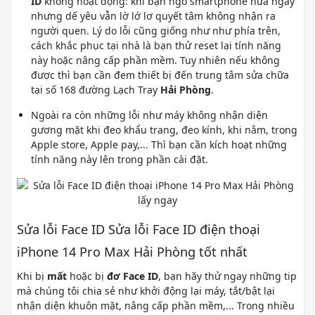
ID
không hoạt động: khi bạn ngó smartphone nửa ngày
nhưng dế yêu vẫn lờ lớ lơ quyết tâm không nhận ra
người quen. Lý do lỗi cũng giống như như phía trên,
cách khắc phục tại nhà là bạn thử reset lại tính năng
này hoặc nâng cấp phần mềm. Tuy nhiên nếu không
được thì bạn cần đem thiết bị đến trung tâm sửa chữa
tại số 168 đường Lạch Tray
Hải Phòng
.
Ngoài ra còn những lỗi như máy không nhận diện
gương mặt khi đeo khẩu trang, đeo kính, khi nằm, trong
Apple store, Apple pay,... Thì bạn cần kích hoạt những
tính năng này lên trong phần cài đặt.
Sửa lỗi Face ID Sửa lỗi Face ID điện thoại
iPhone 14 Pro Max Hải Phòng tốt nhất
Khi bị
mất
hoặc bị
đơ Face ID
, bạn hãy thử ngay những tip
mà chúng tôi chia sẻ như khởi động lại máy, tắt/bật lại
nhận diện khuôn mặt, nâng cấp phần mềm,... Trong nhiều