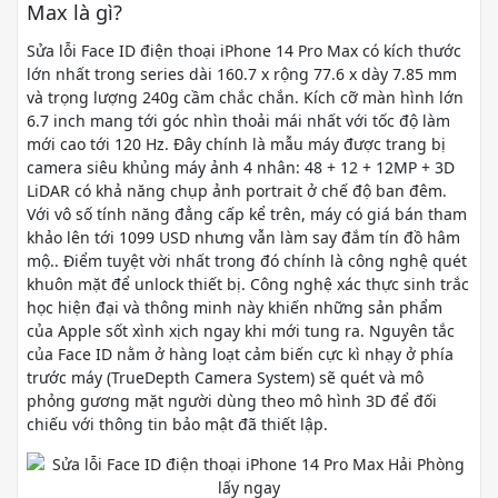
Max là gì?
Sửa lỗi Face ID điện thoại iPhone 14 Pro Max có kích thước
lớn nhất trong series dài 160.7 x rộng 77.6 x dày 7.85 mm
và trọng lượng 240g cầm chắc chắn. Kích cỡ màn hình lớn
6.7 inch mang tới góc nhìn thoải mái nhất với tốc độ làm
mới cao tới 120 Hz. Đây chính là mẫu máy được trang bị
camera siêu khủng máy ảnh 4 nhân: 48 + 12 + 12MP + 3D
LiDAR có khả năng chụp ảnh portrait ở chế độ ban đêm.
Với vô số tính năng đẳng cấp kể trên, máy có giá bán tham
khảo lên tới 1099 USD nhưng vẫn làm say đắm tín đồ hâm
mộ.. Điểm tuyệt vời nhất trong đó chính là công nghệ quét
khuôn mặt để unlock thiết bị. Công nghệ xác thực sinh trắc
học hiện đại và thông minh này khiến những sản phẩm
của Apple sốt xình xịch ngay khi mới tung ra. Nguyên tắc
của Face ID nằm ở hàng loạt cảm biến cực kì nhạy ở phía
trước máy (TrueDepth Camera System) sẽ quét và mô
phỏng gương mặt người dùng theo mô hình 3D để đối
chiếu với thông tin bảo mật đã thiết lập.