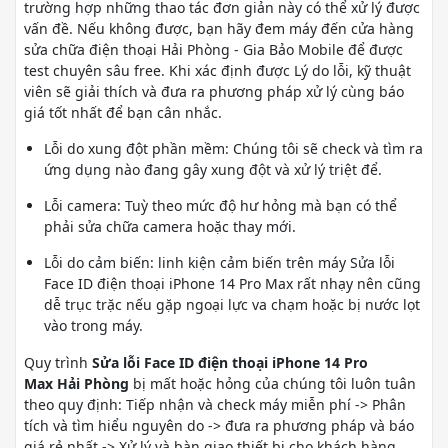
trường hợp những thao tác đơn giản này có thể xử lý được
vấn đề. Nếu không được, bạn hãy đem máy đến cửa hàng
sửa chữa điện thoại Hải Phòng - Gia Bảo Mobile để được
test chuyên sâu free. Khi xác định được Lý do lỗi, kỹ thuật
viên sẽ giải thích và đưa ra phương pháp xử lý cùng báo
giá tốt nhất để bạn cân nhắc.
Lỗi do xung đột phần mềm: Chúng tôi sẽ check và tìm ra
ứng dụng nào đang gây xung đột và xử lý triệt để.
Lỗi camera: Tuỳ theo mức độ hư hỏng mà bạn có thể
phải sửa chữa camera hoặc thay mới.
Lỗi do cảm biến: linh kiện cảm biến trên máy Sửa lỗi
Face ID điện thoại iPhone 14 Pro Max rất nhạy nên cũng
dễ trục trặc nếu gặp ngoại lực va chạm hoặc bị nước lọt
vào trong máy.
Quy trình
Sửa lỗi Face ID điện thoại iPhone 14 Pro
Max Hải Phòng
bị mất hoặc hỏng của chúng tôi luôn tuân
theo quy định: Tiếp nhận và check máy miễn phí -> Phân
tích và tìm hiểu nguyên do -> đưa ra phương pháp và báo
giá rẻ nhất -> Xử lý và bàn giao thiết bị cho khách hàng.