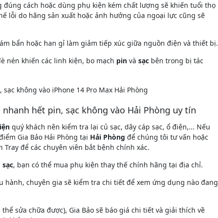
ng đúng cách hoặc dùng phụ kiện kém chất lượng sẽ khiến tuổi thọ
ế lỗi do hãng sản xuất hoặc ảnh hưởng của ngoại lực cũng sẽ
 bám bẩn hoặc han gỉ làm giảm tiếp xúc giữa nguồn điện và thiết bị.
 đè nén khiến các linh kiện, bo mạch
pin
và
sạc
bên trong bị tác
i nhanh hết pin, sạc không vào Hải Phòng uy tín
iện
quý khách nên kiểm tra lại củ sạc, dây cáp sạc, ổ điện,... Nếu
a điểm Gia Bảo Hải Phòng tại
Hải Phòng
để chúng tôi tư vấn hoặc
h Tray để các chuyên viên bắt bệnh chính xác.
ủ
sạc
, bạn có thể mua phụ kiện thay thế chính hãng tại địa chỉ.
 hành, chuyên gia sẽ kiểm tra chi tiết để xem ứng dụng nào đang
thể sửa chữa được), Gia Bảo sẽ báo giá chi tiết và giải thích về