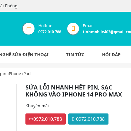
Hải Phòng
Hotline
Email
0972.010.788
tinhmobile403@gmail.c
NGHỀ SỬA ĐIỆN THOẠI
TIN TỨC
HỎI ĐÁP
pin iPhone iPad
SỬA LỖI NHANH HẾT PIN, SẠC
KHÔNG VÀO IPHONE 14 PRO MAX
Khuyến mãi
0972.010.788
0972.010.788