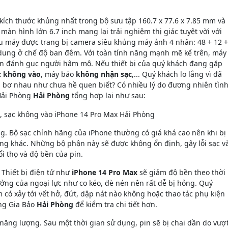
kích thước khủng nhất trong bộ sưu tập 160.7 x 77.6 x 7.85 mm và
àn hình lớn 6.7 inch mang lại trải nghiệm thị giác tuyệt vời với
mẫu máy được trang bị camera siêu khủng máy ảnh 4 nhân: 48 + 12 +
ung ở chế độ ban đêm. Với toàn tính năng mạnh mẽ kể trên, máy
vẫn đánh gục người hâm mộ. Nếu thiết bị của quý khách đang gặp
c không vào
, máy báo
không nhận sạc
,... Quý khách lo lắng vì đã
 bơ nhau như chưa hề quen biết? Có nhiều lý do đương nhiên tìn
 Hải Phòng
Hải Phòng
tổng hợp lại như sau:
ng. Bộ sạc chính hãng của iPhone thường có giá khá cao nên khi bị
g khác. Những bộ phận này sẽ được không ổn định, gây lỗi sạc v
ổi thọ và độ bền của pin.
. Thiết bị điện tử như
iPhone 14 Pro Max
sẽ giảm độ bền theo thời
ởng của ngoại lực như co kéo, đè nén nên rất dễ bị hỏng. Quý
có xảy tới vết hở, đứt, dập nát nào không hoặc thao tác phụ kiện
ng Gia Bảo
Hải Phòng
để kiểm tra chi tiết hơn.
 năng lượng. Sau một thời gian sử dụng, pin sẽ bị chai dần do vượ