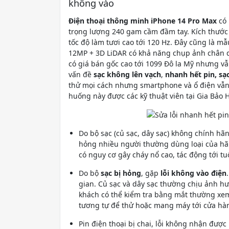
không vào
Điện thoại thông minh iPhone 14 Pro Max
có 
trọng lượng 240 gam cầm đầm tay. Kích thước m
tốc độ làm tươi cao tới 120 Hz. Đây cũng là 
12MP + 3D LiDAR có khả năng chụp ảnh chân d
có giá bán gốc cao tới 1099 Đô la Mỹ nhưng 
vấn đề
sạc không lên vạch
,
nhanh hết pin, sạ
thử mọi cách nhưng smartphone và ổ điện vẫn
huống này được các kỹ thuật viên tại Gia Bảo
Do bộ sạc (củ sạc, dây sạc) không chính hã
hỏng nhiều người thường dùng loại của hãn
có nguy cơ gây cháy nổ cao, tác động tới tu
Do bộ
sạc bị hỏng
, gặp
lỗi không vào điện
gian. Củ sạc và dây sạc thường chịu ảnh hư
khách có thể kiểm tra bằng mắt thường xem 
tương tự để thử hoặc mang máy tới cửa hà
Pin điện thoại bị chai, lỗi không nhận được