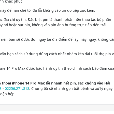
ình khắc phục.
máy để hạn chế tối đa lỗi không vào tin do tiếp xúc kém.
 địa chỉ uy tín. Đặc biệt pin là thành phần nên thao tác bộ phận
 nổ hoặc sụt pin, không vào pin ảnh hưởng trực tiếp đến trải
 nên bạn sẽ được đợi ngay tại địa điểm để lấy máy ngay, không cầ
 vấn bạn cách sử dụng đúng cách nhất nhằm kéo dài tuổi thọ pin v
hone 14 Pro Max được bảo hành uy tín theo chính sách bảo đảm củ
 thoại iPhone 14 Pro Max lỗi nhanh hết pin, sạc không vào Hải
8
-
02256.271.818
. Chúng tôi sẽ nhanh gọn bắt bệnh và xử lý ngay
 đập hộp.