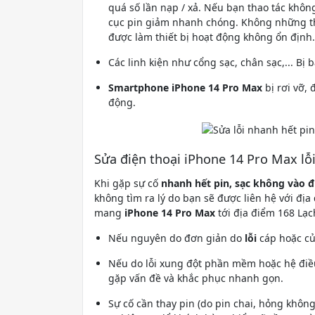
quá số lần nạp / xả. Nếu bạn thao tác khô
cục pin giảm nhanh chóng. Không những th
được làm thiết bị hoạt động không ổn định.
Các linh kiện như cổng sạc, chân sạc,... Bị
Smartphone iPhone 14 Pro Max
bị rơi vỡ,
động.
Sửa điện thoại iPhone 14 Pro Max lỗ
Khi gặp sự cố
nhanh hết pin, sạc không vào đ
không tìm ra lý do bạn sẽ được liên hệ với đị
mang
iPhone 14 Pro Max
tới địa điểm 168 Lạc
Nếu nguyên do đơn giản do
lỗi
cáp hoặc c
Nếu do lỗi xung đột phần mềm hoặc hệ điều
gặp vấn đề và khắc phục nhanh gọn.
Sự cố cần thay pin (do pin chai, hỏng không 