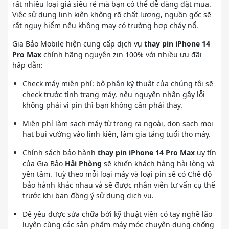
rất nhiều loại giá siêu rẻ mà bạn có thể dễ dàng đặt mua.
Việc sử dụng linh kiện không rõ chất lượng, nguồn gốc sẽ
rất nguy hiểm nếu không may có trường hợp cháy nổ.
Gia Bảo Mobile hiện cung cấp dịch vụ
thay pin iPhone 14
Pro Max
chính hãng nguyên zin 100% với nhiều ưu đãi
hấp dẫn:
Check máy miễn phí: bộ phận kỹ thuật của chúng tôi sẽ
check trước tình trạng máy, nếu nguyên nhân gây lỗi
không phải vì pin thì bạn không cần phải thay.
Miễn phí làm sạch máy từ trong ra ngoài, dọn sạch mọi
hạt bụi vướng vào linh kiện, làm gia tăng tuổi thọ máy.
Chính sách bảo hành
thay pin iPhone 14 Pro Max
uy tín
của Gia Bảo
Hải Phòng
sẽ khiến khách hàng hài lòng và
yên tâm. Tuỳ theo mỗi loại máy và loại pin sẽ có Chế độ
bảo hành khác nhau và sẽ được nhân viên tư vấn cụ thể
trước khi bạn đồng ý sử dụng dịch vụ.
Dế yêu được sửa chữa bởi kỹ thuật viên có tay nghề lão
luyện cùng các sản phẩm máy móc chuyên dụng chống