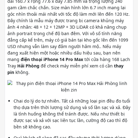
dài 160.7 x rộng 77.6 x dày 7.85 mm và trọng lượng 240
gam cầm chắc chắn. Size màn hình lớn 6.7 inch mang lại
góc nhìn thoải mái nhất với tốc độ làm mới lên đến 120 Hz.
Đây chính là mẫu máy được trang bị camera khủng máy
ảnh 4 nhân: 48 + 12 + 12MP + 3D LiDAR có khả năng chụp
ảnh portrait trong chế độ ban đêm. Với vô số tính năng
đẳng cấp kể trên, máy có giá bán tại kho gốc lên đến 1099
USD nhưng vẫn làm say đắm người hâm mộ.. Nếu máy
đang xuất hiện một hoặc nhiều dấu hiệu sau, bạn nên
mang
điện thoại iPhone 14 Pro Max
tới cửa hàng 168 Lạch
Tray
Hải Phòng
để check máy miễn phí xem có cần
thay
pin
không.
Chai do lý do tự nhiên. Tất cả những loại pin đều đo tuổi
thọ dựa trên thời lượng sử dụng và số lần sạc và xả. Đây
là tình huống không thể tránh được. Nếu như thiết bị
được sạc và xả với sạc liên tục lần, cường độ cao thì độ
bền sẽ không cao.
Quý khách rõ ràng đã sạc đầy nhưng thời lượng dùng