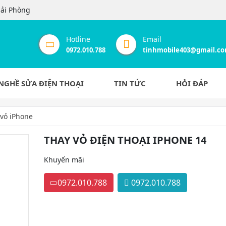
Hải Phòng
Hotline
Email
0972.010.788
tinhmobile403@gmail.c
NGHỀ SỬA ĐIỆN THOẠI
TIN TỨC
HỎI ĐÁP
 vỏ iPhone
THAY VỎ ĐIỆN THOẠI IPHONE 14
Khuyến mãi
0972.010.788
0972.010.788