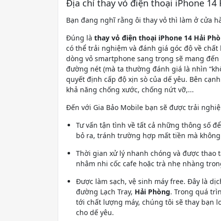
Địa chỉ thay vỏ điện thoại iPhone 14
Bạn đang nghĩ rằng ôi thay vỏ thì làm ở cửa h
Đúng là
thay vỏ điện thoại iPhone 14 Hải Ph
có thể trải nghiệm và đánh giá góc độ về chất
dòng vỏ smartphone sang trọng sẽ mang đến cả
đường nét (mà ta thường đánh giá là nhìn “khôn
quyết định cấp độ xịn sò của dế yêu. Bên cạn
khả năng chống xước, chống nứt vỡ,...
Đến với Gia Bảo Mobile bạn sẽ được trải ngh
Tư vấn tận tình về tất cả những thông số 
bỏ ra, tránh trường hợp mất tiền mà không 
Thời gian xử lý nhanh chóng và được thao tá
nhâm nhi cốc cafe hoặc trà nhẹ nhàng trong 
Được làm sạch, vệ sinh máy free. Đây là dị
đường Lạch Tray,
Hải Phòng
. Trong quá trì
tới chất lượng máy, chúng tôi sẽ thay bạn l
cho dế yêu.