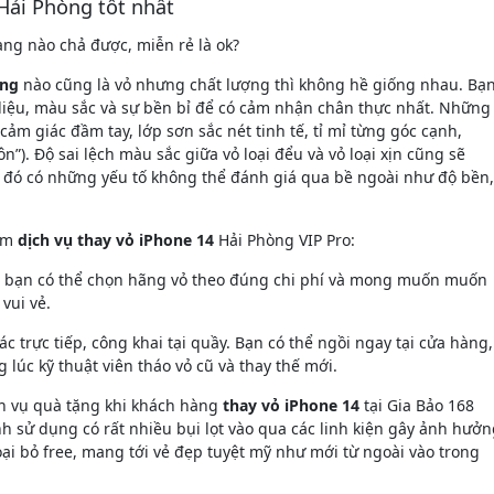
 Hải Phòng tốt nhất
àng nào chả được, miễn rẻ là ok?
òng
nào cũng là vỏ nhưng chất lượng thì không hề giống nhau. Bạ
 liệu, màu sắc và sự bền bỉ để có cảm nhận chân thực nhất. Những
m giác đầm tay, lớp sơn sắc nét tinh tế, tỉ mỉ từng góc cạnh,
”). Độ sai lệch màu sắc giữa vỏ loại đểu và vỏ loại xịn cũng sẽ
h đó có những yếu tố không thể đánh giá qua bề ngoài như độ bền,
iệm
dịch vụ thay vỏ iPhone 14
Hải Phòng VIP Pro:
để bạn có thể chọn hãng vỏ theo đúng chi phí và mong muốn muốn
vui vẻ.
c trực tiếp, công khai tại quầy. Bạn có thể ngồi ngay tại cửa hàng,
lúc kỹ thuật viên tháo vỏ cũ và thay thế mới.
ch vụ quà tặng khi khách hàng
thay vỏ iPhone 14
tại Gia Bảo 168
nh sử dụng có rất nhiều bụi lọt vào qua các linh kiện gây ảnh hưở
oại bỏ free, mang tới vẻ đẹp tuyệt mỹ như mới từ ngoài vào trong