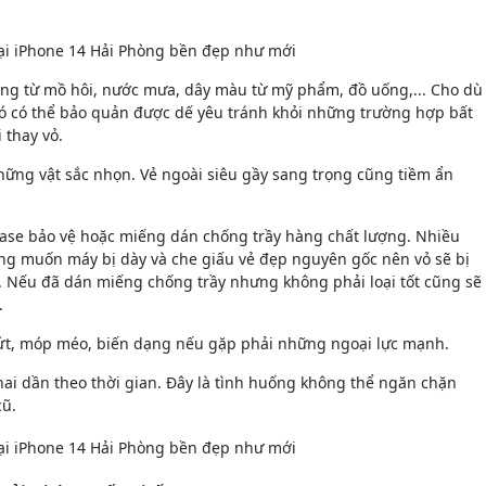
ộng từ mồ hôi, nước mưa, dây màu từ mỹ phẩm, đồ uống,... Cho dù
hó có thể bảo quản được dế yêu tránh khỏi những trường hợp bất
 thay vỏ.
những vật sắc nhọn. Vẻ ngoài siêu gầy sang trọng cũng tiềm ẩn
case bảo vệ hoặc miếng dán chống trầy hàng chất lượng. Nhiều
ng muốn máy bị dày và che giấu vẻ đẹp nguyên gốc nên vỏ sẽ bị
 Nếu đã dán miếng chống trầy nhưng không phải loại tốt cũng sẽ
.
nứt, móp méo, biến dạng nếu gặp phải những ngoại lực mạnh.
hai dần theo thời gian. Đây là tình huống không thể ngăn chặn
cũ.