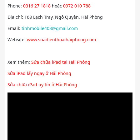
Phone:
0316 27 1818
hoặc
0972 010 788
Địa chỉ: 168 Lạch Tray, Ngô Quyền, Hải Phòng
Email:
tinhmobile403@gmail.com
Website:
www.suadienthoaihaiphong.com
Xem thêm:
Sửa chữa iPad tại Hải Phòng
Sửa iPad lấy ngay ở Hải Phòng
Sửa chữa iPad uy tín ở Hải Phòng