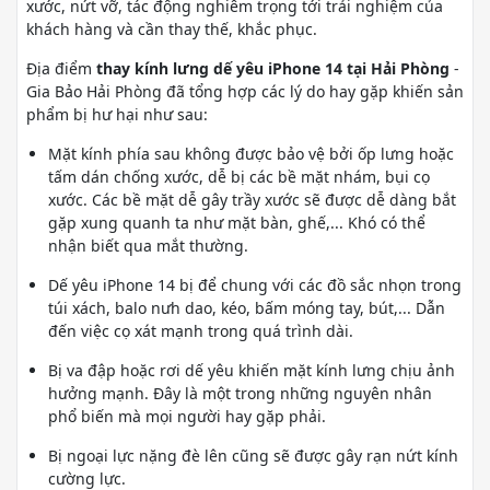
xước, nứt vỡ, tác động nghiêm trọng tới trải nghiệm của
khách hàng và cần thay thế, khắc phục.
Địa điểm
thay kính lưng dế yêu iPhone 14 tại Hải Phòng
-
Gia Bảo Hải Phòng đã tổng hợp các lý do hay gặp khiến sản
phẩm bị hư hại như sau:
Mặt kính phía sau không được bảo vệ bởi ốp lưng hoặc
tấm dán chống xước, dễ bị các bề mặt nhám, bụi cọ
xước. Các bề mặt dễ gây trầy xước sẽ được dễ dàng bắt
gặp xung quanh ta như mặt bàn, ghế,... Khó có thể
nhận biết qua mắt thường.
Dế yêu iPhone 14 bị để chung với các đồ sắc nhọn trong
túi xách, balo nưh dao, kéo, bấm móng tay, bút,... Dẫn
đến việc cọ xát mạnh trong quá trình dài.
Bị va đập hoặc rơi dế yêu khiến mặt kính lưng chịu ảnh
hưởng mạnh. Đây là một trong những nguyên nhân
phổ biến mà mọi người hay gặp phải.
Bị ngoại lực nặng đè lên cũng sẽ được gây rạn nứt kính
cường lực.