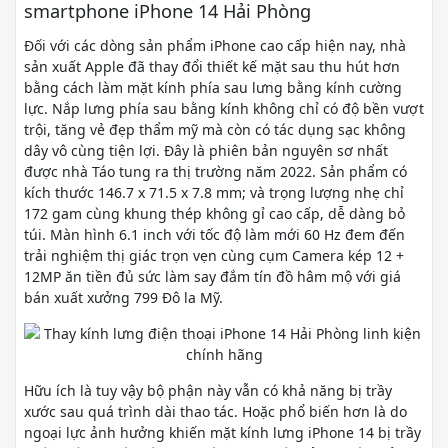
smartphone iPhone 14 Hải Phòng
Đối với các dòng sản phẩm iPhone cao cấp hiện nay, nhà
sản xuất Apple đã thay đổi thiết kế mặt sau thu hút hơn
bằng cách làm mặt kính phía sau lưng bằng kính cường
lực. Nắp lưng phía sau bằng kính không chỉ có độ bền vượt
trội, tăng vẻ đẹp thẩm mỹ mà còn có tác dụng sạc không
dây vô cùng tiện lợi. Đây là phiên bản nguyên sơ nhất
được nhà Táo tung ra thị trường năm 2022. Sản phẩm có
kích thước 146.7 x 71.5 x 7.8 mm; và trọng lượng nhẹ chỉ
172 gam cùng khung thép không gỉ cao cấp, dễ dàng bỏ
túi. Màn hình 6.1 inch với tốc độ làm mới 60 Hz đem đến
trải nghiệm thị giác trọn vẹn cùng cụm Camera kép 12 +
12MP ăn tiền đủ sức làm say đắm tín đồ hâm mộ với giá
bán xuất xưởng 799 Đô la Mỹ.
Hữu ích là tuy vậy bộ phận này vẫn có khả năng bị trầy
xước sau quá trình dài thao tác. Hoặc phổ biến hơn là do
ngoại lực ảnh hưởng khiến mặt kính lưng iPhone 14 bị trầy