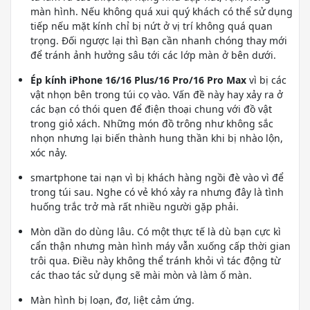
màn hình. Nếu không quá xui quý khách có thể sử dụng
tiếp nếu mặt kính chỉ bị nứt ở vị trí không quá quan
trọng. Đối ngược lại thì Bạn cần nhanh chóng thay mới
để tránh ảnh hưởng sâu tới các lớp màn ở bên dưới.
Ép kính iPhone 16/16 Plus/16 Pro/16 Pro Max
vì bị các
vật nhọn bên trong túi cọ vào. Vấn đề này hay xảy ra ở
các bạn có thói quen để điện thoại chung với đồ vật
trong giỏ xách. Những món đồ trông như không sắc
nhọn nhưng lại biến thành hung thần khi bị nhào lộn,
xóc nảy.
smartphone tai nạn vì bị khách hàng ngồi đè vào vì để
trong túi sau. Nghe có vẻ khó xảy ra nhưng đây là tình
huống trắc trở mà rất nhiều người gặp phải.
Mòn dần do dùng lâu. Có một thực tế là dù bạn cực kì
cẩn thận nhưng màn hình máy vẫn xuống cấp thời gian
trôi qua. Điều này không thể tránh khỏi vì tác động từ
các thao tác sử dụng sẽ mài mòn và làm ố màn.
Màn hình bị loạn, đơ, liệt cảm ứng.