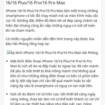
16/16 Plus/16 Pro/16 Pro Max
iPhone 16/16 Plus/16 Pro/16 Pro Max làm một trong những
smartphone có tốc độ chạy mượt mà và màn hình màu sắc
rực rỡ. Những đặc điểm đó đem tới vẻ đẹp sang chảnh và
hiện đại nhưng cũng ẩn nấp những nguy cơ nứt vỡ màn
khi va chạm mạnh.
Có nhiều nguyên nhân dẫn đến tình trạng này được Gia
Bảo Hải Phòng tổng hợp lại:
Mặt kính điện thoại iPhone 16/16 Plus/16 Pro/16 Pro
Max bị nứt vỡ do va đập hoặc bị ngoại lực đè nén mạnh.
Dế yêu là một thiết bị khá mỏng manh chứ không quá
bền bỉ như những dòng điện thoại cơ bản có phím bấm
vật lý. Bởi vậy bạn chỉ cần để quá mạnh hoặc bị vật
nặng ép vào là smartphone có nguy cơ rạn mặt tiền.
Nứt vỡ do đánh rơi từ trên cao. Với thiết kế càng ngày
càng mỏng, thao tác làm rơi có thể biến thành cú rơi chí
tử làm ra các thiệt hại nặng như dập nát, rạn, hỏng