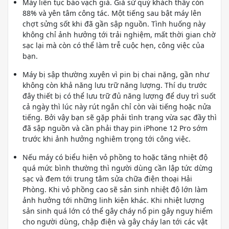
Máy liên tục báo vạch giả. Giả sử quý khách thấy còn
88% và yên tâm công tác. Một tiếng sau bật máy lên
chợt sửng sốt khi đã gần sập nguồn. Tình huống này
không chỉ ảnh hưởng tới trải nghiệm, mất thời gian chờ
sạc lại mà còn có thể làm trễ cuộc hẹn, công việc của
bạn.
Máy bị sập thường xuyên vì pin bị chai nặng, gần như
không còn khả năng lưu trữ năng lượng. Thí dụ trước
đây thiết bị có thể lưu trữ đủ năng lượng để duy trì suốt
cả ngày thì lúc này rút ngắn chỉ còn vài tiếng hoặc nửa
tiếng. Bởi vậy bạn sẽ gặp phải tình trạng vừa sạc đầy thì
đã sập nguồn và cần phải thay pin iPhone 12 Pro sớm
trước khi ảnh hưởng nghiêm trọng tới công việc.
Nếu máy có biểu hiện vỏ phồng to hoặc tăng nhiệt độ
quá mức bình thường thì người dùng cần lập tức dừng
sạc và đem tới trung tâm sửa chữa điện thoại Hải
Phòng. Khi vỏ phồng cao sẽ sản sinh nhiệt độ lớn làm
ảnh hưởng tới những linh kiện khác. Khi nhiệt lượng
sản sinh quá lớn có thể gây cháy nổ pin gây nguy hiểm
cho người dùng, chập điện và gây cháy lan tới các vật