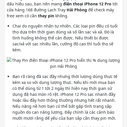
dấu hiệu sau, bạn nên mang
điện thoại iPhone 12 Pro
tới
cửa hàng 168 đường Lạch Tray
Hải Phòng
để check máy
free xem có cần
thay pin
không.
Chai do nguyên nhân tự nhiên. Các loại pin đều có tuổi
thọ dựa trên thời gian dùng và số lần sạc và xả. Đó là
tình huống không thể cản được. Nếu thiết bị được
sạc/xả với sạc nhiều lần, cường độ cao thì tuổi thọ sẽ
kém.
Bạn rõ ràng đã sạc đầy nhưng thời lượng dùng thực tế
kém xa so với dung lượng thực. Nếu khi mới mua bạn
có thể dùng từ 1 tới 2 ngày thì hiện nay thời gian sử
dụng đã hao mòn rõ rệt. iPhone 12 Pro sạc nhanh đầy
hoặc lâu đầy hơn thông thường nhưng hết rất nhanh.
Nếu nặng nề hơn bạn có thể bắt gặp tình trạng sập
nguồn do cạn năng lượng. Đây chính là các cảnh báo
mười mươi rằng dế yêu của bạn sắp cần thay pin mới.