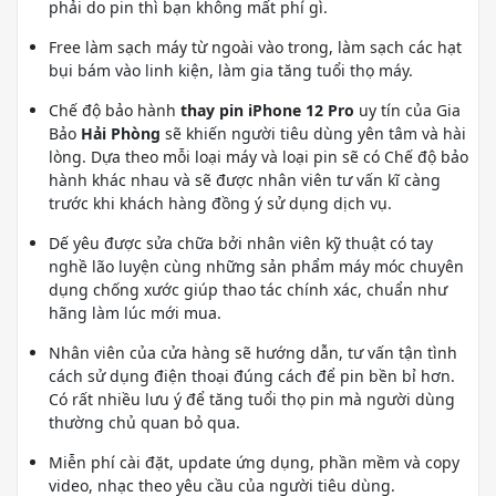
phải do pin thì bạn không mất phí gì.
Free làm sạch máy từ ngoài vào trong, làm sạch các hạt
bụi bám vào linh kiện, làm gia tăng tuổi thọ máy.
Chế độ bảo hành
thay pin iPhone 12 Pro
uy tín của Gia
Bảo
Hải Phòng
sẽ khiến người tiêu dùng yên tâm và hài
lòng. Dựa theo mỗi loại máy và loại pin sẽ có Chế độ bảo
hành khác nhau và sẽ được nhân viên tư vấn kĩ càng
trước khi khách hàng đồng ý sử dụng dịch vụ.
Dế yêu được sửa chữa bởi nhân viên kỹ thuật có tay
nghề lão luyện cùng những sản phẩm máy móc chuyên
dụng chống xước giúp thao tác chính xác, chuẩn như
hãng làm lúc mới mua.
Nhân viên của cửa hàng sẽ hướng dẫn, tư vấn tận tình
cách sử dụng điện thoại đúng cách để pin bền bỉ hơn.
Có rất nhiều lưu ý để tăng tuổi thọ pin mà người dùng
thường chủ quan bỏ qua.
Miễn phí cài đặt, update ứng dụng, phần mềm và copy
video, nhạc theo yêu cầu của người tiêu dùng.